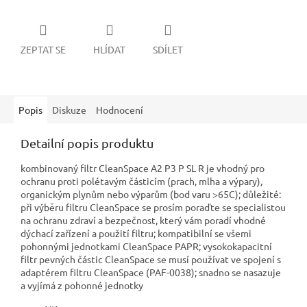
ZEPTAT SE
HLÍDAT
SDÍLET
Popis
Diskuze
Hodnocení
Detailní popis produktu
kombinovaný filtr CleanSpace A2 P3 P SL R je vhodný pro
ochranu proti polétavým částicím (prach, mlha a výpary),
organickým plynům nebo výparům (bod varu >65C); důležité:
při výběru filtru CleanSpace se prosím poraďte se specialistou
na ochranu zdraví a bezpečnost, který vám poradí vhodné
dýchací zařízení a použití filtru; kompatibilní se všemi
pohonnými jednotkami CleanSpace PAPR; vysokokapacitní
filtr pevných částic CleanSpace se musí používat ve spojení s
adaptérem filtru CleanSpace (PAF-0038); snadno se nasazuje
a vyjímá z pohonné jednotky