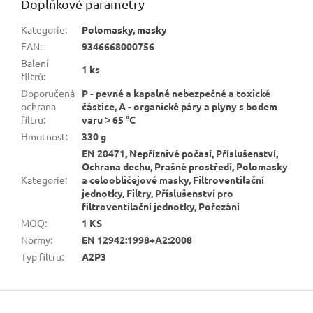
Doplňkové parametry
Kategorie
:
Polomasky, masky
EAN
:
9346668000756
Balení
1 ks
filtrů
:
Doporučená
P - pevné a kapalné nebezpečné a toxické
ochrana
částice, A - organické páry a plyny s bodem
filtru
:
varu ˃ 65 °C
Hmotnost
:
330 g
EN 20471, Nepříznivé počasí, Příslušenství,
Ochrana dechu, Prašné prostředí, Polomasky
Kategorie
:
a celoobličejové masky, Filtroventilační
jednotky, Filtry, Příslušenství pro
filtroventilační jednotky, Pořezání
MOQ
:
1 KS
Normy
:
EN 12942:1998+A2:2008
Typ filtru
:
A2P3
Z
á