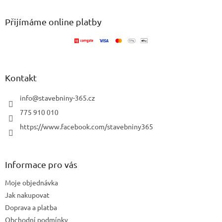
p
a
Přijímáme online platby
t
í
Kontakt
info
@
stavebniny-365.cz
775 910 010
https://www.facebook.com/stavebniny365
Informace pro vás
Moje objednávka
Jak nakupovat
Doprava a platba
Obchodní podmínky