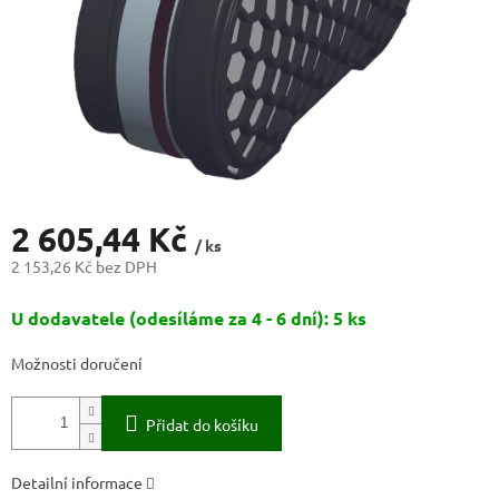
2 605,44 Kč
/ ks
2 153,26 Kč bez DPH
Měrná
U dodavatele (odesíláme za 4 - 6 dní): 5 ks
cena:
Možnosti doručení
Přidat do košíku
Detailní informace