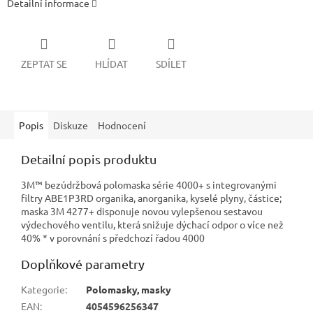
Detailní informace
ZEPTAT SE
HLÍDAT
SDÍLET
Popis
Diskuze
Hodnocení
Detailní popis produktu
3M™ bezúdržbová polomaska série 4000+ s integrovanými
filtry ABE1P3RD organika, anorganika, kyselé plyny, částice;
maska 3M 4277+ disponuje novou vylepšenou sestavou
výdechového ventilu, která snižuje dýchací odpor o více než
40% * v porovnání s předchozí řadou 4000
Doplňkové parametry
Kategorie
:
Polomasky, masky
EAN
:
4054596256347