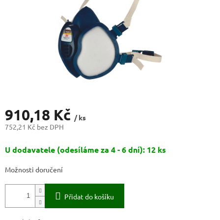
910,18 Kč
/ ks
752,21 Kč bez DPH
Měrná
U dodavatele (odesíláme za 4 - 6 dní): 12 ks
cena:
Možnosti doručení
Přidat do košíku