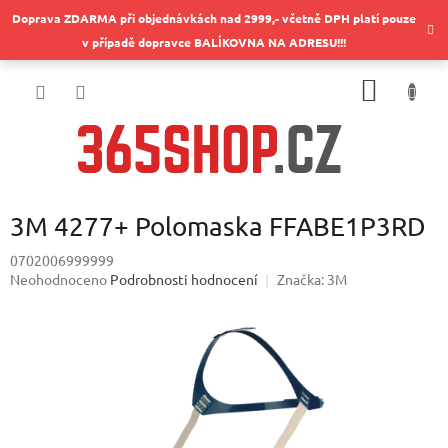
Přejít
Doprava ZDARMA při objednávkách nad 2999,- včetně DPH platí pouze
na
v případě dopravce BALÍKOVNA NA ADRESU!!!
obsah
NÁKUP
KOŠÍK
3M 4277+ Polomaska FFABE1P3RD
0702006999999
Průměrné
Neohodnoceno
Podrobnosti hodnocení
Značka:
3M
hodnocení
produktu
je
0,0
z
5
hvězdiček.