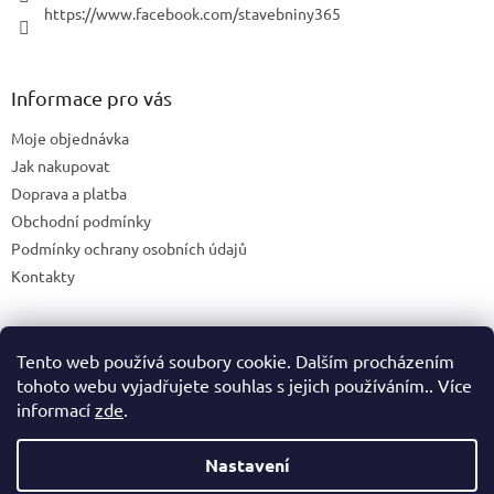
https://www.facebook.com/stavebniny365
Informace pro vás
Moje objednávka
Jak nakupovat
Doprava a platba
Obchodní podmínky
Podmínky ochrany osobních údajů
Kontakty
Tento web používá soubory cookie. Dalším procházením
Blog
tohoto webu vyjadřujete souhlas s jejich používáním.. Více
informací
zde
.
Nastavení
Vytvořil Shoptet