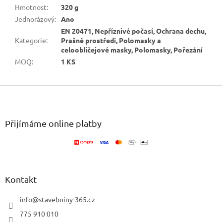
Hmotnost
:
320 g
Jednorázový
:
Ano
EN 20471, Nepříznivé počasí, Ochrana dechu,
Kategorie
:
Prašné prostředí, Polomasky a
celoobličejové masky, Polomasky, Pořezání
MOQ
:
1 KS
Z
á
p
a
Přijímáme online platby
t
í
Kontakt
info
@
stavebniny-365.cz
775 910 010