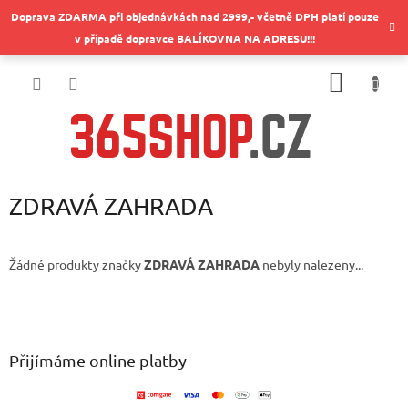
Přejít
Doprava ZDARMA při objednávkách nad 2999,- včetně DPH platí pouze
na
v případě dopravce BALÍKOVNA NA ADRESU!!!
obsah
NÁKUP
KOŠÍK
ZDRAVÁ ZAHRADA
Žádné produkty značky
ZDRAVÁ ZAHRADA
nebyly nalezeny...
Z
á
p
a
Přijímáme online platby
t
í