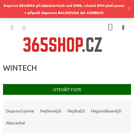
Přejít
Doprava ZDARMA při objednávkách nad 2999,- včetně DPH platí pouze
na
v případě dopravce BALÍKOVNA NA ADRESU!!!
obsah
NÁKUP
KOŠÍK
WINTECH
OTEVŘÍT FILTR
Ř
a
Doporučujeme
Nejlevnější
Nejdražší
Nejprodávanější
z
e
Abecedně
n