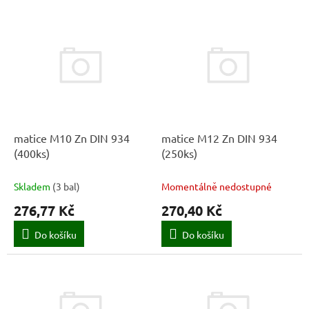
í
V
p
ý
r
p
o
i
d
s
u
p
k
r
t
o
ů
d
matice M10 Zn DIN 934
matice M12 Zn DIN 934
u
(400ks)
(250ks)
k
t
Skladem
(
3 bal
)
Momentálně nedostupné
ů
276,77 Kč
270,40 Kč
Do košíku
Do košíku