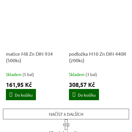
matice M8 Zn DIN 934
podložka M10 Zn DIN 440R
(500ks)
(200ks)
Skladem
(
5 bal
)
Skladem
(
3 bal
)
161,95 Kč
308,57 Kč
Do košíku
Do košíku
NAČÍST 6 DALŠÍCH
S
1
2
t
O
r