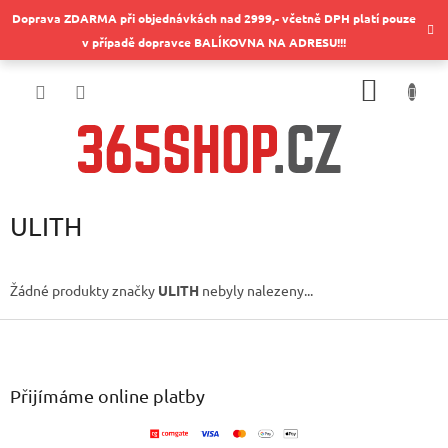
Přejít
Doprava ZDARMA při objednávkách nad 2999,- včetně DPH platí pouze
na
v případě dopravce BALÍKOVNA NA ADRESU!!!
obsah
NÁKUP
KOŠÍK
ULITH
Žádné produkty značky
ULITH
nebyly nalezeny...
Z
á
p
a
Přijímáme online platby
t
í