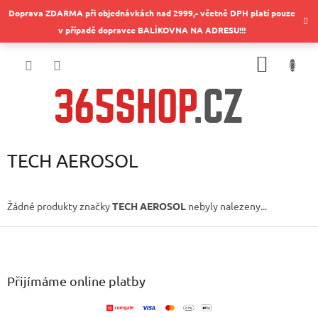
Přejít
Doprava ZDARMA při objednávkách nad 2999,- včetně DPH platí pouze
na
v případě dopravce BALÍKOVNA NA ADRESU!!!
obsah
NÁKUP
KOŠÍK
TECH AEROSOL
Žádné produkty značky
TECH AEROSOL
nebyly nalezeny...
Z
á
p
a
Přijímáme online platby
t
í