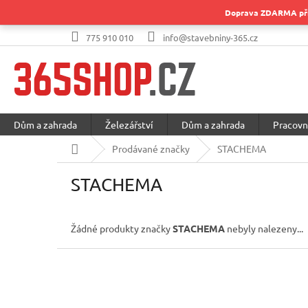
Přejít
Doprava ZDARMA při 
na
obsah
775 910 010
info@stavebniny-365.cz
Dům a zahrada
Železářství
Dům a zahrada
Pracovn
Domů
Prodávané značky
STACHEMA
STACHEMA
Žádné produkty značky
STACHEMA
nebyly nalezeny...
Z
á
p
a