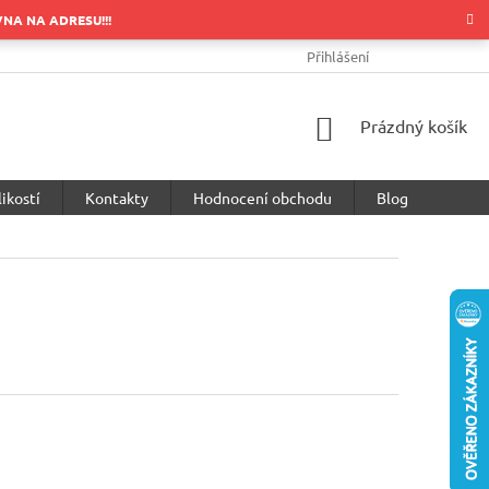
OVNA NA ADRESU!!!
OBCHODNÍ PODMÍNKY
PODMÍNKY OCHRANY OSOBNÍCH ÚDA
Přihlášení
NÁKUPNÍ
Prázdný košík
KOŠÍK
ikostí
Kontakty
Hodnocení obchodu
Blog