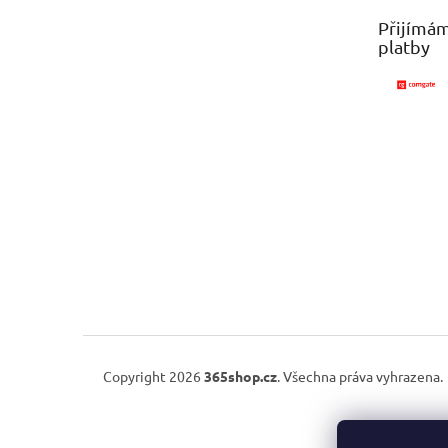
t
Přijímám
í
platby
Copyright 2026
365shop.cz
. Všechna práva vyhrazena.