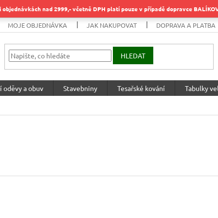
objednávkách nad 2999,- včetně DPH platí pouze v případě dopravce BALÍK
MOJE OBJEDNÁVKA
JAK NAKUPOVAT
DOPRAVA A PLATBA
HLEDAT
í oděvy a obuv
Stavebniny
Tesařské kování
Tabulky vel