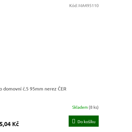
Kód:
MA495110
lo domovní č.5 95mm nerez ČER
Skladem
(
8 ks
)
Do košíku
5,04 Kč