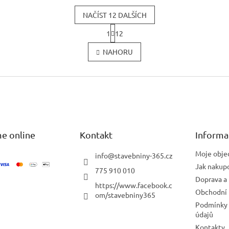
NAČÍST 12 DALŠÍCH
S
1
12
t
O
r
v
NAHORU
á
l
n
á
k
d
o
a
v
c
á
í
n
í
p
r
e online
Kontakt
v
Informa
k
y
Moje obje
info
@
stavebniny-365.cz
v
Jak nakup
775 910 010
ý
Doprava a 
p
https://www.facebook.c
Obchodní
i
om/stavebniny365
s
Podmínky 
u
údajů
Kontakty