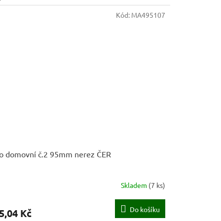
Kód:
MA495107
lo domovní č.2 95mm nerez ČER
Skladem
(
7 ks
)
Do košíku
5,04 Kč