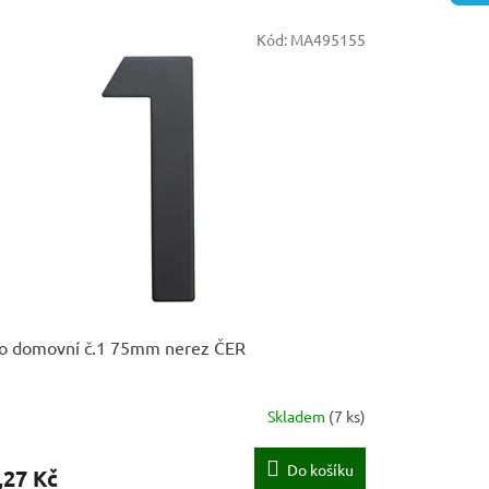
Kód:
MA495155
lo domovní č.1 75mm nerez ČER
Skladem
(
7 ks
)
Do košíku
,27 Kč