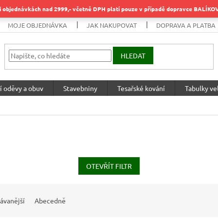
objednávkách nad 2999,- včetně DPH platí pouze v případě dopravce BALÍK
MOJE OBJEDNÁVKA
JAK NAKUPOVAT
DOPRAVA A PLATBA
HLEDAT
í oděvy a obuv
Stavebniny
Tesařské kování
Tabulky vel
OTEVŘÍT FILTR
ávanější
Abecedně