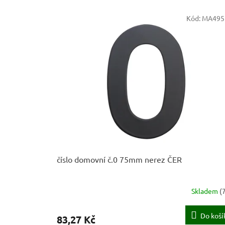
e
V
n
Kód:
MA495
ý
í
p
p
i
r
s
o
p
d
r
u
o
k
d
t
u
ů
k
t
ů
číslo domovní č.0 75mm nerez ČER
Skladem
(
Do koší
83,27 Kč