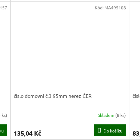
157
Kód:
MA495108
číslo domovní č.3 95mm nerez ČER
čís
4 ks
)
Skladem
(
8 ks
)
ku
Do košíku
135,04 Kč
83