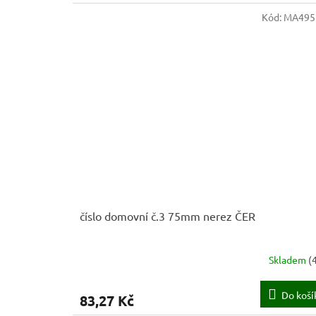
Kód:
MA495
číslo domovní č.3 75mm nerez ČER
Skladem
(
Do koší
83,27 Kč