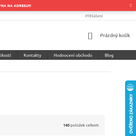
OVNA NA ADRESU!!!
OBCHODNÍ PODMÍNKY
PODMÍNKY OCHRANY OSOBNÍCH ÚDA
Přihlášení
NÁKUPNÍ
Prázdný košík
KOŠÍK
ikostí
Kontakty
Hodnocení obchodu
Blog
140
položek celkem