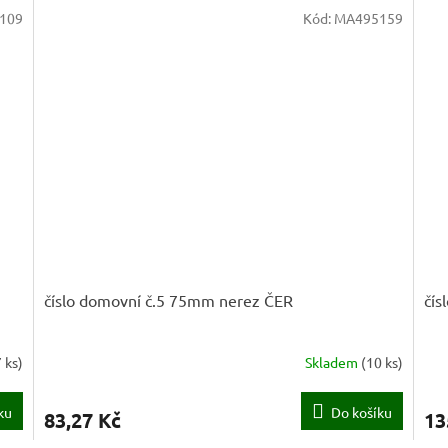
109
Kód:
MA495159
číslo domovní č.5 75mm nerez ČER
čís
7 ks
)
Skladem
(
10 ks
)
ku
Do košíku
83,27 Kč
13