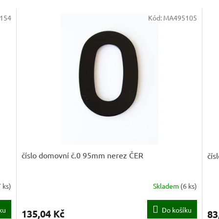
154
Kód:
MA495105
číslo domovní č.0 95mm nerez ČER
čís
7 ks
)
Skladem
(
6 ks
)
ku
Do košíku
135,04 Kč
83