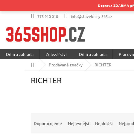
Přejít
Doprava ZDARMA při 
na
obsah
775 910 010
info@stavebniny-365.cz
Dům a zahrada
Železářství
Dům a zahrada
Pracovn
Domů
Prodávané značky
RICHTER
RICHTER
Ř
a
Doporučujeme
Nejlevnější
Nejdražší
Nejprod
z