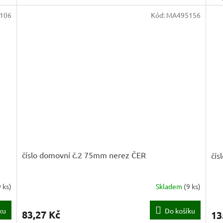
106
Kód:
MA495156
číslo domovní č.2 75mm nerez ČER
čís
9 ks
)
Skladem
(
9 ks
)
ku
Do košíku
83,27 Kč
13