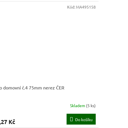
Kód:
MA495158
lo domovní č.4 75mm nerez ČER
Skladem
(
5 ks
)
Do košíku
,27 Kč