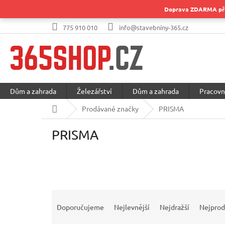
Přejít
Doprava ZDARMA při 
na
obsah
775 910 010
info@stavebniny-365.cz
Dům a zahrada
Železářství
Dům a zahrada
Pracovn
Domů
Prodávané značky
PRISMA
PRISMA
Ř
a
Doporučujeme
Nejlevnější
Nejdražší
Nejprod
z