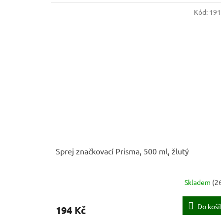
Kód:
19
Sprej značkovací Prisma, 500 ml, žlutý
Skladem
(
2
Do koší
194 Kč