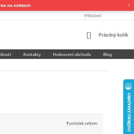
OVNA NA ADRESU!!!
OBCHODNÍ PODMÍNKY
PODMÍNKY OCHRANY OSOBNÍCH ÚDA
Přihlášení
NÁKUPNÍ
Prázdný košík
KOŠÍK
ikostí
Kontakty
Hodnocení obchodu
Blog
7
položek celkem