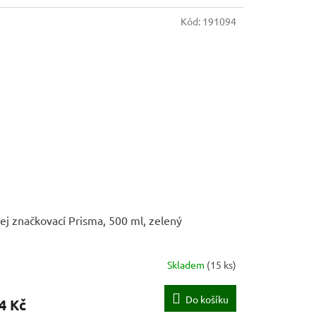
Kód:
191094
ej značkovací Prisma, 500 ml, zelený
Skladem
(
15 ks
)
Do košíku
4 Kč