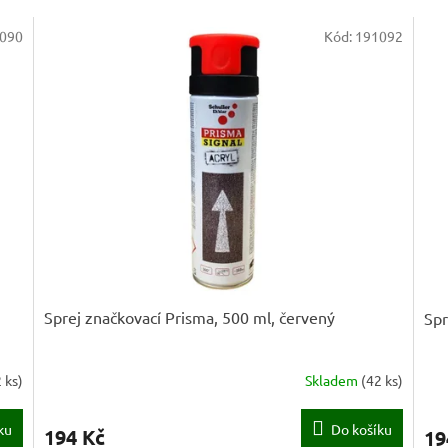
090
Kód:
191092
Sprej značkovací Prisma, 500 ml, červený
Spr
 ks
)
Skladem
(
42 ks
)
ku
Do košíku
194 Kč
19