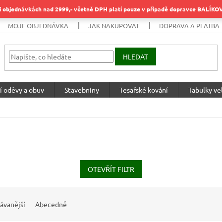
objednávkách nad 2999,- včetně DPH platí pouze v případě dopravce BALÍK
MOJE OBJEDNÁVKA
JAK NAKUPOVAT
DOPRAVA A PLATBA
HLEDAT
í oděvy a obuv
Stavebniny
Tesařské kování
Tabulky vel
OTEVŘÍT FILTR
ávanější
Abecedně