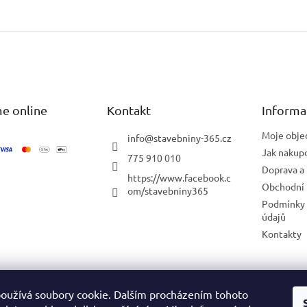
O
v
l
á
d
a
c
í
e online
Kontakt
Informa
p
r
Moje obje
info
@
stavebniny-365.cz
v
Jak nakup
775 910 010
k
Doprava a 
y
https://www.facebook.c
v
Obchodní
om/stavebniny365
ý
Podmínky 
p
údajů
i
Kontakty
s
u
Blog
oužívá soubory cookie. Dalším procházením tohoto