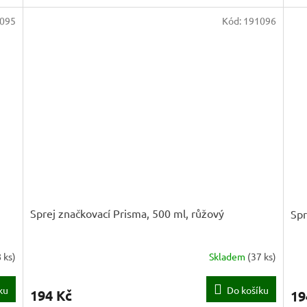
095
Kód:
191096
Sprej značkovací Prisma, 500 ml, růžový
Spr
 ks
)
Skladem
(
37 ks
)
ku
Do košíku
194 Kč
19