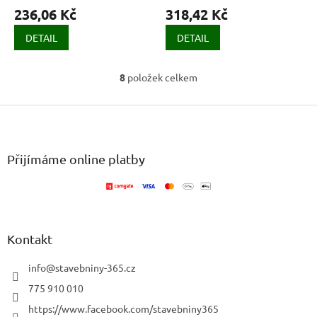
236,06 Kč
318,42 Kč
DETAIL
DETAIL
8
položek celkem
O
v
Z
l
á
á
d
p
a
a
Přijímáme online platby
c
t
í
í
p
r
v
k
Kontakt
y
v
info
@
stavebniny-365.cz
ý
p
775 910 010
i
https://www.facebook.com/stavebniny365
s