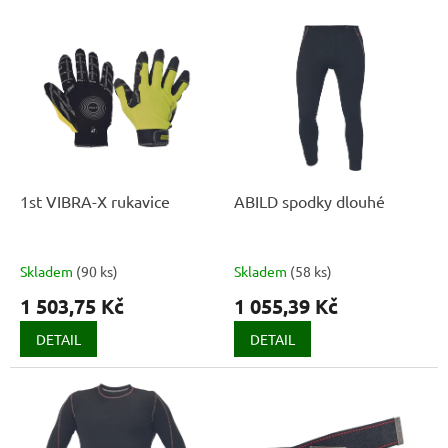
í
V
p
ý
r
p
o
i
d
s
u
p
k
r
t
o
ů
d
1st VIBRA-X rukavice
ABILD spodky dlouhé
u
k
t
Skladem
(
90 ks
)
Skladem
(
58 ks
)
ů
1 503,75 Kč
1 055,39 Kč
DETAIL
DETAIL