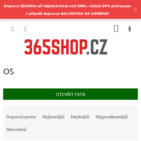
Přejít
Doprava ZDARMA při objednávkách nad 2999,- včetně DPH platí pouze
na
v případě dopravce BALÍKOVNA NA ADRESU!!!
obsah
NÁKUP
KOŠÍK
OS
OTEVŘÍT FILTR
Ř
a
Doporučujeme
Nejlevnější
Nejdražší
Nejprodávanější
z
e
Abecedně
n