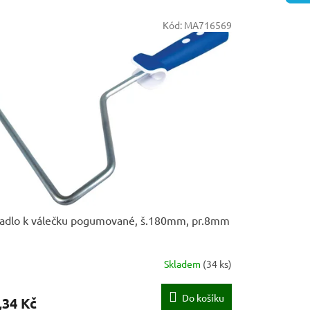
Kód:
MA716569
adlo k válečku pogumované, š.180mm, pr.8mm
Skladem
(
34 ks
)
Do košíku
,34 Kč