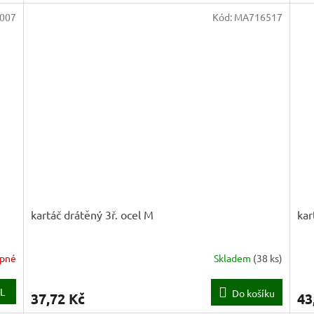
007
Kód:
MA716517
kartáč drátěný 3ř. ocel M
kar
upné
Skladem
(
38 ks
)
L
Do košíku
37,72 Kč
43