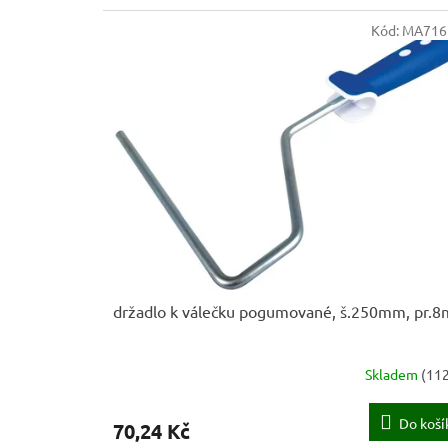
Kód:
MA716
držadlo k válečku pogumované, š.250mm, pr.
Skladem
(
112
Do koší
70,24 Kč