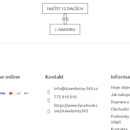
NAČÍST 12 DALŠÍCH
S
1
5
t
O
r
v
NAHORU
á
l
n
á
k
d
o
a
v
c
á
í
n
í
p
r
e online
Kontakt
v
Informa
k
y
Moje obje
info
@
stavebniny-365.cz
v
Jak nakup
775 910 010
ý
Doprava a 
p
https://www.facebook.c
Obchodní
i
om/stavebniny365
s
Podmínky 
u
údajů
Kontakty