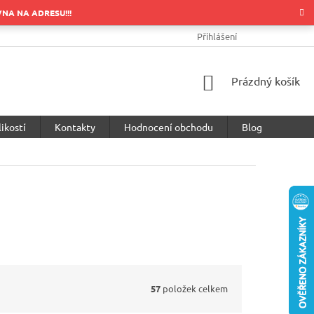
OVNA NA ADRESU!!!
OBCHODNÍ PODMÍNKY
PODMÍNKY OCHRANY OSOBNÍCH ÚDA
Přihlášení
NÁKUPNÍ
Prázdný košík
KOŠÍK
ikostí
Kontakty
Hodnocení obchodu
Blog
57
položek celkem