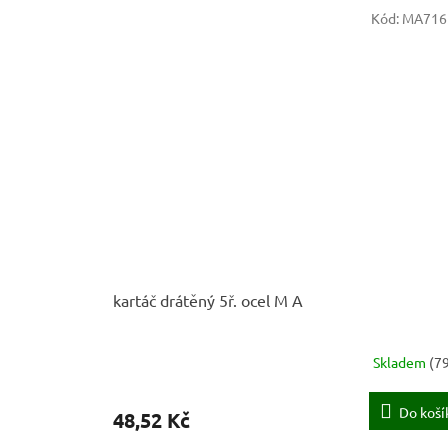
Kód:
MA716
kartáč drátěný 5ř. ocel M A
Skladem
(
79
Do koší
48,52 Kč