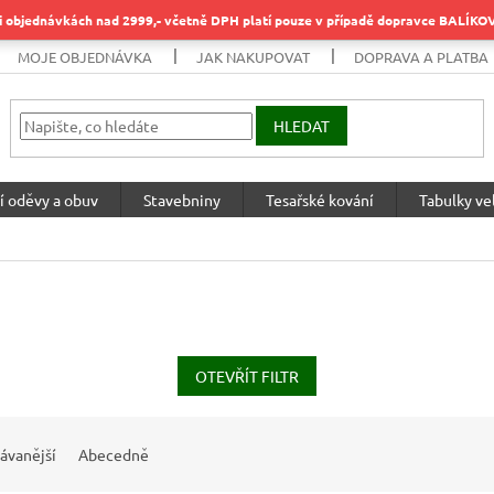
objednávkách nad 2999,- včetně DPH platí pouze v případě dopravce BALÍK
MOJE OBJEDNÁVKA
JAK NAKUPOVAT
DOPRAVA A PLATBA
HLEDAT
í oděvy a obuv
Stavebniny
Tesařské kování
Tabulky vel
OTEVŘÍT FILTR
ávanější
Abecedně