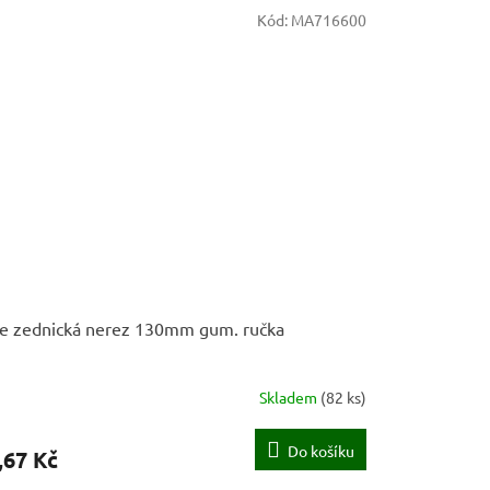
Kód:
MA716600
ce zednická nerez 130mm gum. ručka
Skladem
(
82 ks
)
Do košíku
,67 Kč