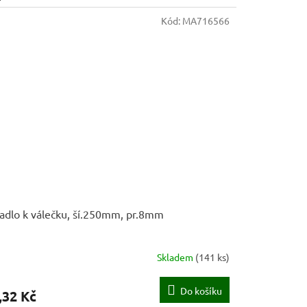
Kód:
MA716566
adlo k válečku, ší.250mm, pr.8mm
Skladem
(
141 ks
)
Do košíku
,32 Kč