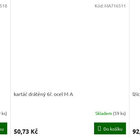
518
Kód:
MA716511
kartáč drátěný 6ř. ocel M A
lží
 ks
)
Skladem
(
59 ks
)
ku
Do košíku
50,73 Kč
92