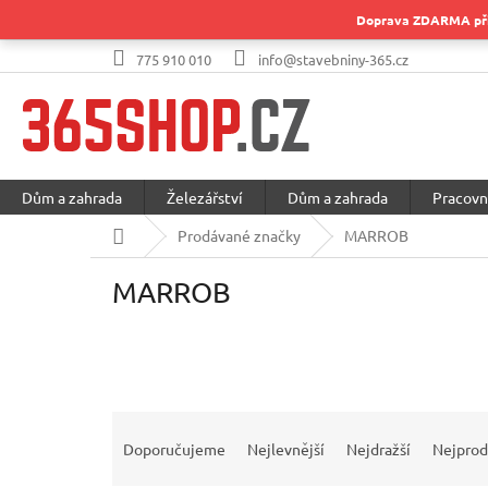
Přejít
Doprava ZDARMA při 
na
obsah
775 910 010
info@stavebniny-365.cz
Dům a zahrada
Železářství
Dům a zahrada
Pracovn
Domů
Prodávané značky
MARROB
MARROB
Ř
a
Doporučujeme
Nejlevnější
Nejdražší
Nejprod
z