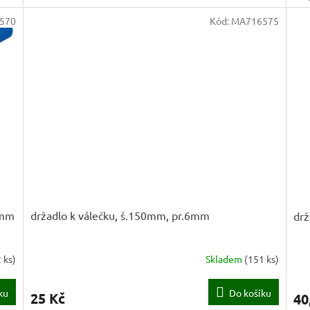
570
Kód:
MA716575
8mm
držadlo k válečku, š.150mm, pr.6mm
drž
 ks
)
Skladem
(
151 ks
)
ku
Do košíku
25 Kč
40