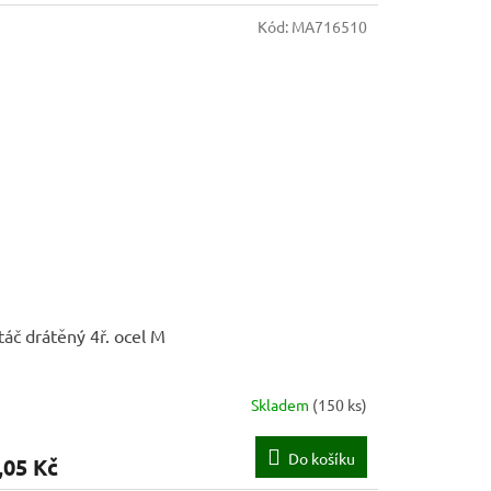
Kód:
MA716510
táč drátěný 4ř. ocel M
Skladem
(
150 ks
)
Do košíku
,05 Kč