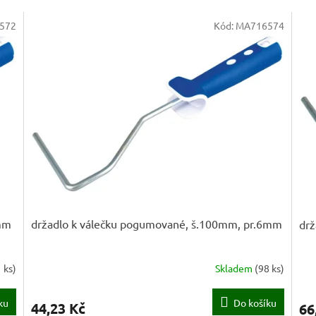
572
Kód:
MA716574
6mm
držadlo k válečku pogumované, š.100mm, pr.6mm
drž
 ks
)
Skladem
(
98 ks
)
ku
Do košíku
44,23 Kč
66