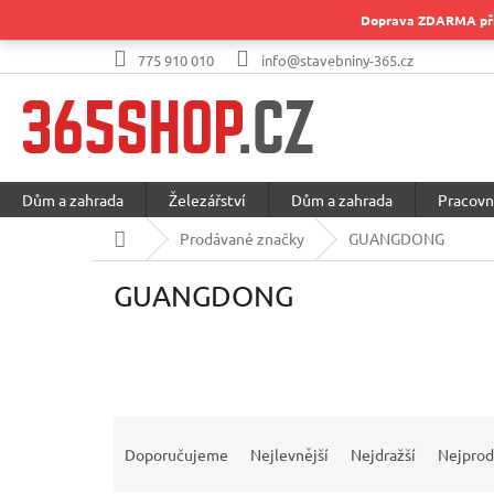
Přejít
Doprava ZDARMA při 
na
obsah
775 910 010
info@stavebniny-365.cz
Dům a zahrada
Železářství
Dům a zahrada
Pracovn
Domů
Prodávané značky
GUANGDONG
GUANGDONG
Ř
a
Doporučujeme
Nejlevnější
Nejdražší
Nejprod
z