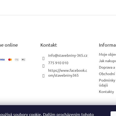
O
v
l
á
d
a
c
í
e online
Kontakt
Informa
p
r
Moje obje
info
@
stavebniny-365.cz
v
Jak nakup
775 910 010
k
Doprava a 
y
https://www.facebook.c
v
Obchodní
om/stavebniny365
ý
Podmínky 
p
údajů
i
Kontakty
s
u
Blog
oužívá soubory cookie. Dalším procházením tohoto