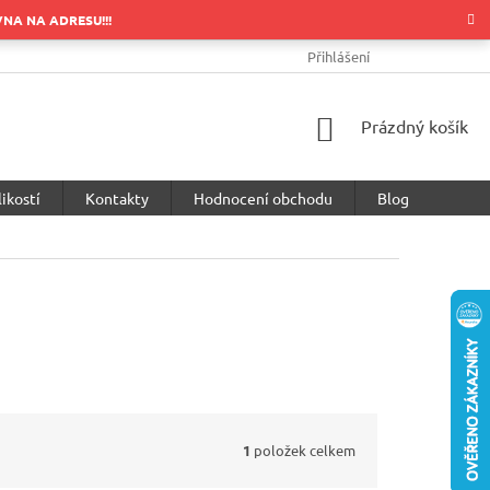
OVNA NA ADRESU!!!
OBCHODNÍ PODMÍNKY
PODMÍNKY OCHRANY OSOBNÍCH ÚDA
Přihlášení
NÁKUPNÍ
Prázdný košík
KOŠÍK
ikostí
Kontakty
Hodnocení obchodu
Blog
1
položek celkem