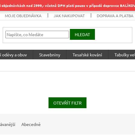
objednávkách nad 2999,- včetně DPH platí pouze v případě dopravce BALÍK
MOJE OBJEDNÁVKA
JAK NAKUPOVAT
DOPRAVA A PLATBA
HLEDAT
í oděvy a obuv
Stavebniny
Tesařské kování
Tabulky vel
OTEVŘÍT FILTR
ávanější
Abecedně