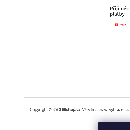
t
Přijímám
í
platby
Copyright 2026
365shop.cz
. Všechna práva vyhrazena.