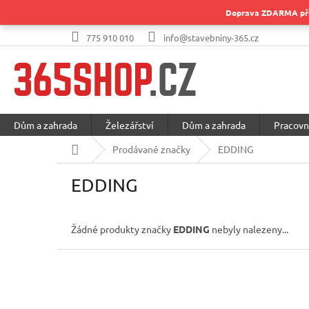
Přejít
Doprava ZDARMA při 
na
obsah
775 910 010
info@stavebniny-365.cz
Dům a zahrada
Železářství
Dům a zahrada
Pracovn
Domů
Prodávané značky
EDDING
EDDING
Žádné produkty značky
EDDING
nebyly nalezeny...
Z
á
p
a