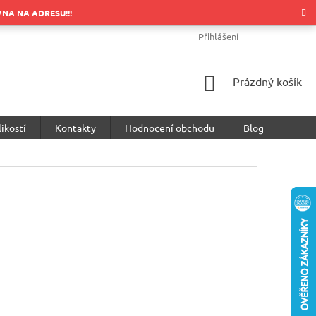
OVNA NA ADRESU!!!
OBCHODNÍ PODMÍNKY
PODMÍNKY OCHRANY OSOBNÍCH ÚDA
Přihlášení
NÁKUPNÍ
Prázdný košík
KOŠÍK
ikostí
Kontakty
Hodnocení obchodu
Blog