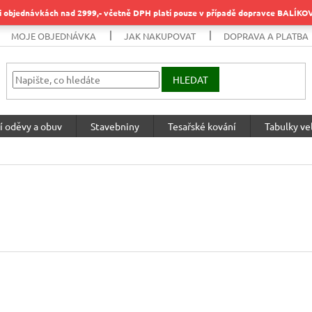
objednávkách nad 2999,- včetně DPH platí pouze v případě dopravce BALÍK
MOJE OBJEDNÁVKA
JAK NAKUPOVAT
DOPRAVA A PLATBA
HLEDAT
í oděvy a obuv
Stavebniny
Tesařské kování
Tabulky vel