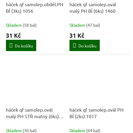
háček qf samolep.obdél.PH
háček qf samolep.ovál
BÍ (3ks) 1056
malý PH BÍ (6ks) 1460
Skladem
(
58 bal
)
Skladem
(
47 bal
)
31 Kč
31 Kč
Do košíku
Do košíku
háček qf samolep.ovál
háček qf samolep.ovál PH
malý PH STŘ matný (6ks)
BÍ (2ks) 1017
5959
Skladem
(
30 bal
)
Skladem
(
64 bal
)