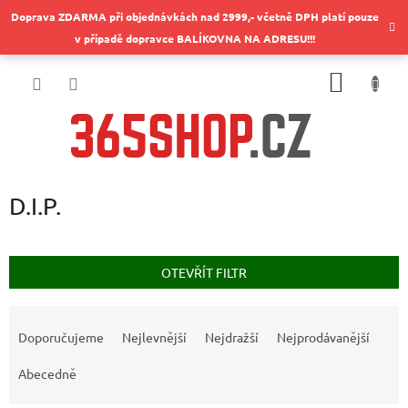
Přejít
Doprava ZDARMA při objednávkách nad 2999,- včetně DPH platí pouze
na
v případě dopravce BALÍKOVNA NA ADRESU!!!
obsah
NÁKUP
KOŠÍK
D.I.P.
OTEVŘÍT FILTR
Ř
a
Doporučujeme
Nejlevnější
Nejdražší
Nejprodávanější
z
e
Abecedně
n