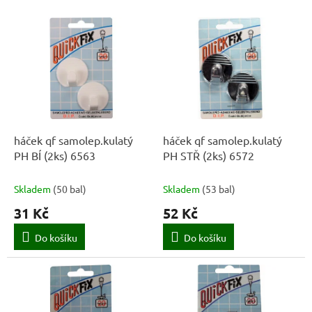
í
V
p
ý
r
p
o
i
d
s
u
p
k
r
t
o
ů
d
háček qf samolep.kulatý
háček qf samolep.kulatý
u
PH BÍ (2ks) 6563
PH STŘ (2ks) 6572
k
t
Skladem
(
50 bal
)
Skladem
(
53 bal
)
ů
31 Kč
52 Kč
Do košíku
Do košíku