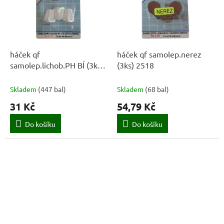
háček qf
háček qf samolep.nerez
samolep.lichob.PH BÍ (3ks)
(3ks) 2518
6539
Skladem
(
447 bal
)
Skladem
(
68 bal
)
31 Kč
54,79 Kč
Do košíku
Do košíku