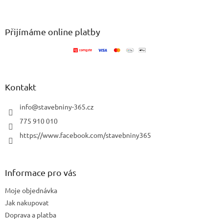
á
á
d
p
a
a
Přijímáme online platby
c
t
í
í
p
r
v
k
Kontakt
y
v
info
@
stavebniny-365.cz
ý
p
775 910 010
i
https://www.facebook.com/stavebniny365
s
u
Informace pro vás
Moje objednávka
Jak nakupovat
Doprava a platba