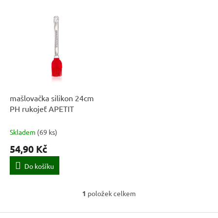
í
V
p
ý
r
p
o
i
d
s
u
p
k
r
t
o
ů
d
mašlovačka silikon 24cm
u
PH rukojeť APETIT
k
t
Skladem
(
69 ks
)
ů
54,90 Kč
Do košíku
1
položek celkem
O
v
Z
l