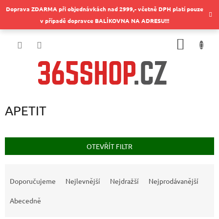
Přejít
Doprava ZDARMA při objednávkách nad 2999,- včetně DPH platí pouze
na
v případě dopravce BALÍKOVNA NA ADRESU!!!
obsah
NÁKUP
KOŠÍK
APETIT
OTEVŘÍT FILTR
Ř
a
Doporučujeme
Nejlevnější
Nejdražší
Nejprodávanější
z
e
Abecedně
n