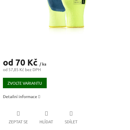
od
70 Kč
/ ks
od
57,85 Kč
bez DPH
Měrná
cena:
ZVOLTE VARIANTU
Detailní informace
ZEPTAT SE
HLÍDAT
SDÍLET