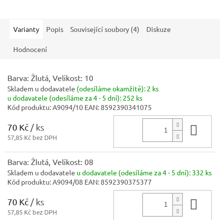
Varianty
Popis
Související soubory (4)
Diskuze
Hodnocení
Barva: Žlutá, Velikost: 10
Skladem u dodavatele
(odesíláme okamžitě):
2 ks
u dodavatele (odesíláme za 4 - 5 dní):
252 ks
Kód produktu:
A9094/10
EAN:
8592390341075
70 Kč
/ ks
Do 
57,85 Kč bez DPH
Barva: Žlutá, Velikost: 08
Skladem u dodavatele
u dodavatele (odesíláme za 4 - 5 dní):
332 ks
Kód produktu:
A9094/08
EAN:
8592390375377
70 Kč
/ ks
Do 
57,85 Kč bez DPH