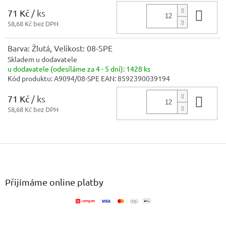
71 Kč
/ ks
Do 
58,68 Kč bez DPH
Barva: Žlutá, Velikost: 08-SPE
Skladem u dodavatele
u dodavatele (odesíláme za 4 - 5 dní):
1428 ks
Kód produktu:
A9094/08-SPE
EAN:
8592390039194
71 Kč
/ ks
Do 
58,68 Kč bez DPH
Z
á
p
a
Přijímáme online platby
t
í