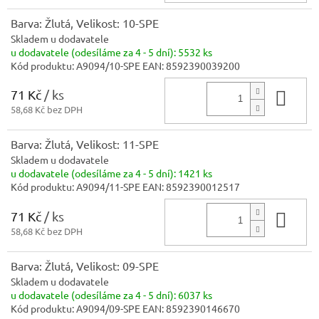
Barva: Žlutá, Velikost: 10-SPE
Skladem u dodavatele
u dodavatele (odesíláme za 4 - 5 dní):
5532 ks
Kód produktu:
A9094/10-SPE
EAN:
8592390039200
71 Kč
/ ks
Do 
58,68 Kč bez DPH
Barva: Žlutá, Velikost: 11-SPE
Skladem u dodavatele
u dodavatele (odesíláme za 4 - 5 dní):
1421 ks
Kód produktu:
A9094/11-SPE
EAN:
8592390012517
71 Kč
/ ks
Do 
58,68 Kč bez DPH
Barva: Žlutá, Velikost: 09-SPE
Skladem u dodavatele
u dodavatele (odesíláme za 4 - 5 dní):
6037 ks
Kód produktu:
A9094/09-SPE
EAN:
8592390146670