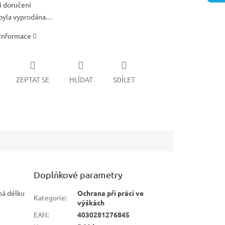
 doručení
byla vyprodána…
 informace
ZEPTAT SE
HLÍDAT
SDÍLET
Doplňkové parametry
má délku
Ochrana při práci ve
Kategorie
:
výškách
EAN
:
4030281276845