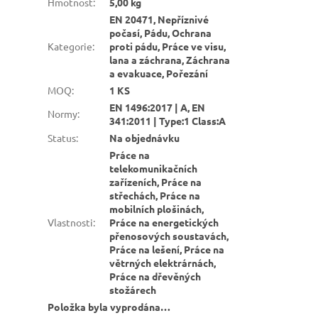
Hmotnost
:
5,00 kg
EN 20471, Nepříznivé
počasí, Pádu, Ochrana
Kategorie
:
proti pádu, Práce ve visu,
lana a záchrana, Záchrana
a evakuace, Pořezání
MOQ
:
1 KS
EN 1496:2017 | A, EN
Normy
:
341:2011 | Type:1 Class:A
Status
:
Na objednávku
Práce na
telekomunikačních
zařízeních, Práce na
střechách, Práce na
mobilních plošinách,
Vlastnosti
:
Práce na energetických
přenosových soustavách,
Práce na lešení, Práce na
větrných elektrárnách,
Práce na dřevěných
stožárech
Položka byla vyprodána…