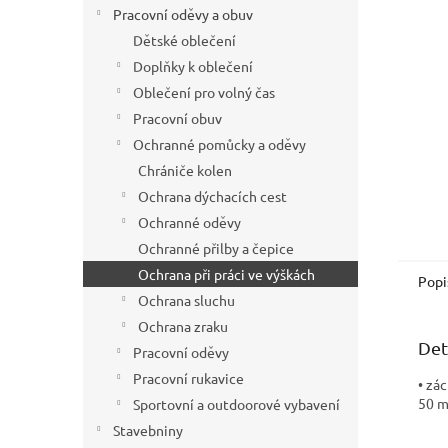
í
Pracovní oděvy a obuv
p
Dětské oblečení
a
Doplňky k oblečení
n
Oblečení pro volný čas
e
Pracovní obuv
l
Ochranné pomůcky a oděvy
Chrániče kolen
Ochrana dýchacích cest
Ochranné oděvy
Ochranné přilby a čepice
Ochrana při práci ve výškách
Popi
Ochrana sluchu
Ochrana zraku
Det
Pracovní oděvy
Pracovní rukavice
• zá
50 
Sportovní a outdoorové vybavení
Stavebniny