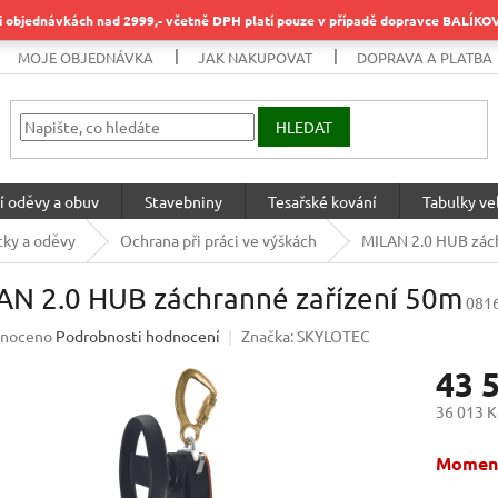
objednávkách nad 2999,- včetně DPH platí pouze v případě dopravce BALÍK
MOJE OBJEDNÁVKA
JAK NAKUPOVAT
DOPRAVA A PLATBA
HLEDAT
í oděvy a obuv
Stavebniny
Tesařské kování
Tabulky vel
ky a oděvy
Ochrana při práci ve výškách
MILAN 2.0 HUB zác
AN 2.0 HUB záchranné zařízení 50m
081
né
noceno
Podrobnosti hodnocení
Značka:
SKYLOTEC
ení
43 
u
36 013 K
Měrná
Moment
cena:
ek.