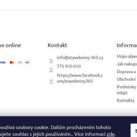
e online
Kontakt
Informa
Moje obje
info
@
stavebniny-365.cz
Jak nakup
775 910 010
Doprava a 
https://www.facebook.c
Obchodní
om/stavebniny365
Podmínky 
údajů
Kontakty
Blog
oužívá soubory cookie. Dalším procházením tohoto
jete souhlas s jejich používáním.. Více informací
zde
.