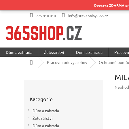
Přejít
Doprava ZDARMA při 
na
obsah
775 910 010
info@stavebniny-365.cz
Dům a zahrada
Železářství
Dům a zahrada
Pracovn
Domů
Pracovní oděvy a obuv
Ochranné pomůc
MIL
P
Průměr
Neohod
o
hodnoc
Přeskočit
s
produkt
Kategorie
kategorie
t
je
r
0,0
Dům a zahrada
a
z
Železářství
5
n
hvězdič
Dům a zahrada
n