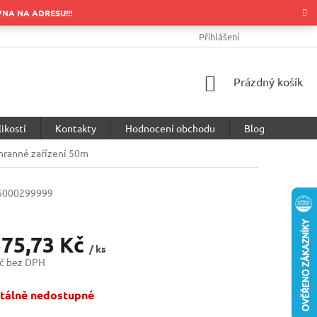
OVNA NA ADRESU!!!
OBCHODNÍ PODMÍNKY
PODMÍNKY OCHRANY OSOBNÍCH ÚDA
Přihlášení
NÁKUPNÍ
Prázdný košík
KOŠÍK
ikostí
Kontakty
Hodnocení obchodu
Blog
hranné zařízení 50m
6000299999
575,73 Kč
/ ks
č bez DPH
álně nedostupné