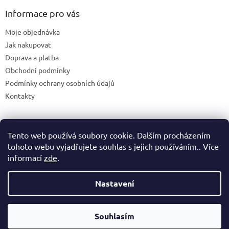
Informace pro vás
Moje objednávka
Jak nakupovat
Doprava a platba
Obchodní podmínky
Podmínky ochrany osobních údajů
Kontakty
Tento web používá soubory cookie. Dalším procházením
Blog
tohoto webu vyjadřujete souhlas s jejich používáním.. Více
informací
zde
.
Nastavení
Vytvořil Shoptet
Souhlasím
Copyright 2026
365shop.cz
. Všechna práva vyhrazena.