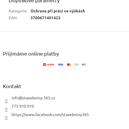
Doplňkové parametry
Kategorie
:
Ochrana při práci ve výškách
EAN
:
3700671401423
Z
á
p
a
Přijímáme online platby
t
í
Kontakt
info
@
stavebniny-365.cz
775 910 010
https://www.facebook.com/stavebniny365