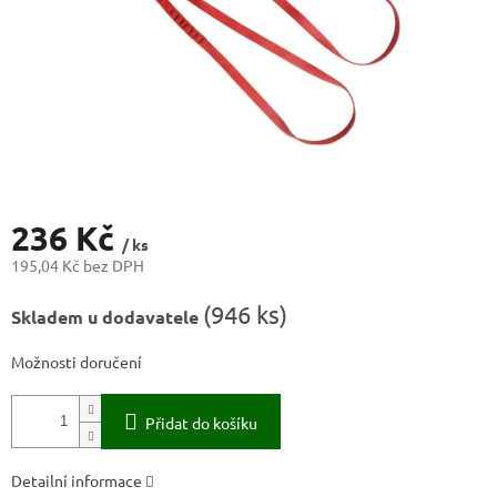
236 Kč
/ ks
195,04 Kč bez DPH
Měrná
(
946 ks
)
Skladem u dodavatele
cena:
Možnosti doručení
Přidat do košíku
Detailní informace