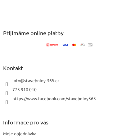
Z
á
p
a
Přijímáme online platby
t
í
Kontakt
info
@
stavebniny-365.cz
775 910 010
https://www.facebook.com/stavebniny365
Informace pro vás
Moje objednávka