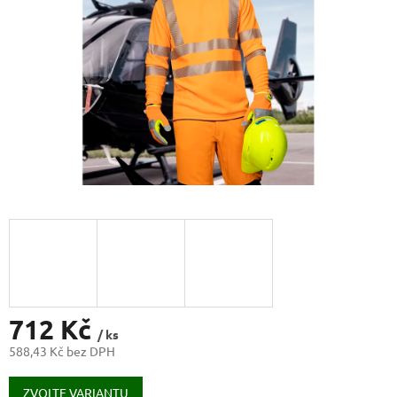
712 Kč
/ ks
588,43 Kč bez DPH
Měrná
cena:
ZVOLTE VARIANTU