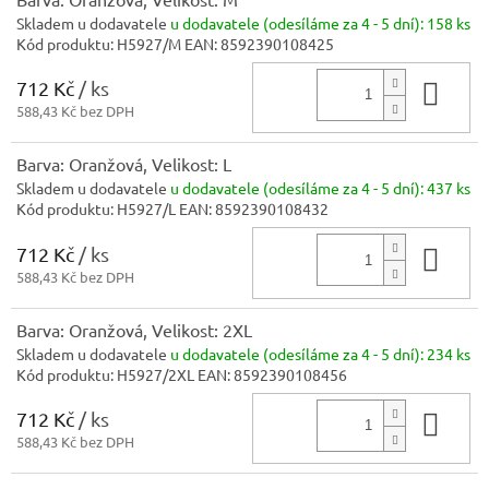
Skladem u dodavatele
u dodavatele (odesíláme za 4 - 5 dní):
158 ks
Kód produktu:
H5927/M
EAN:
8592390108425
712 Kč
/ ks
Do 
588,43 Kč bez DPH
Barva: Oranžová, Velikost: L
Skladem u dodavatele
u dodavatele (odesíláme za 4 - 5 dní):
437 ks
Kód produktu:
H5927/L
EAN:
8592390108432
712 Kč
/ ks
Do 
588,43 Kč bez DPH
Barva: Oranžová, Velikost: 2XL
Skladem u dodavatele
u dodavatele (odesíláme za 4 - 5 dní):
234 ks
Kód produktu:
H5927/2XL
EAN:
8592390108456
712 Kč
/ ks
Do 
588,43 Kč bez DPH