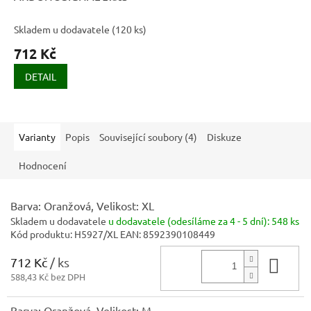
Skladem u dodavatele
(
120 ks
)
712 Kč
DETAIL
Varianty
Popis
Související soubory (4)
Diskuze
Hodnocení
Barva: Oranžová, Velikost: XL
Skladem u dodavatele
u dodavatele (odesíláme za 4 - 5 dní):
548 ks
Kód produktu:
H5927/XL
EAN:
8592390108449
712 Kč
/ ks
Do 
588,43 Kč bez DPH
Barva: Oranžová, Velikost: M