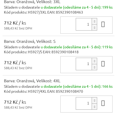
Barva: Oranžová, Velikost: 3XL
Skladem u dodavatele
u dodavatele (odesíláme za 4 - 5 dní):
199 ks
Kód produktu:
H5927/3XL
EAN:
8592390108463
712 Kč
/ ks
Do 
588,43 Kč bez DPH
Barva: Oranžová, Velikost: S
Skladem u dodavatele
u dodavatele (odesíláme za 4 - 5 dní):
119 ks
Kód produktu:
H5927/S
EAN:
8592390108418
712 Kč
/ ks
Do 
588,43 Kč bez DPH
Barva: Oranžová, Velikost: 4XL
Skladem u dodavatele
u dodavatele (odesíláme za 4 - 5 dní):
166 ks
Kód produktu:
H5927/4XL
EAN:
8592390108470
712 Kč
/ ks
Do 
588,43 Kč bez DPH