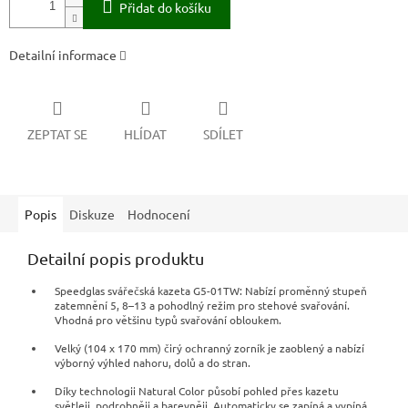
Přidat do košíku
Detailní informace
ZEPTAT SE
HLÍDAT
SDÍLET
Popis
Diskuze
Hodnocení
Detailní popis produktu
Speedglas svářečská kazeta G5-01TW: Nabízí proměnný stupeň
zatemnění 5, 8–13 a pohodlný režim pro stehové svařování.
Vhodná pro většinu typů svařování obloukem.
Velký (104 x 170 mm) čirý ochranný zorník je zaoblený a nabízí
výborný výhled nahoru, dolů a do stran.
Díky technologii Natural Color působí pohled přes kazetu
světleji, podrobněji a barevněji. Automaticky se zapíná a vypíná.