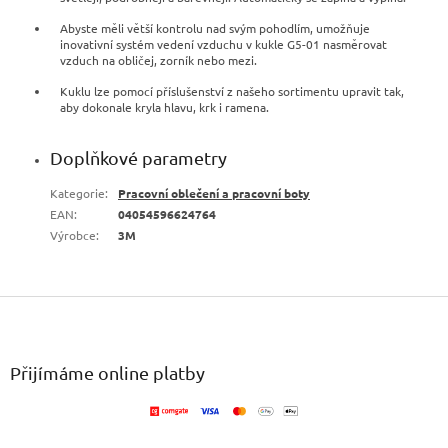
Abyste měli větší kontrolu nad svým pohodlím, umožňuje
inovativní systém vedení vzduchu v kukle G5-01 nasměrovat
vzduch na obličej, zorník nebo mezi.
Kuklu lze pomocí příslušenství z našeho sortimentu upravit tak,
aby dokonale kryla hlavu, krk i ramena.
Doplňkové parametry
Kategorie
:
Pracovní oblečení a pracovní boty
EAN
:
04054596624764
Výrobce
:
3M
Z
á
p
a
Přijímáme online platby
t
í