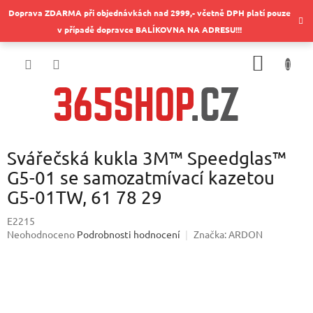
Přejít
Doprava ZDARMA při objednávkách nad 2999,- včetně DPH platí pouze
na
v případě dopravce BALÍKOVNA NA ADRESU!!!
obsah
NÁKUP
KOŠÍK
Svářečská kukla 3M™ Speedglas™
G5-01 se samozatmívací kazetou
G5-01TW, 61 78 29
E2215
Průměrné
Neohodnoceno
Podrobnosti hodnocení
Značka:
ARDON
hodnocení
produktu
je
0,0
z
5