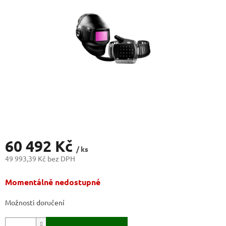
hvězdiček.
60 492 Kč
/ ks
49 993,39 Kč bez DPH
Měrná
Momentálně nedostupné
cena:
Možnosti doručení