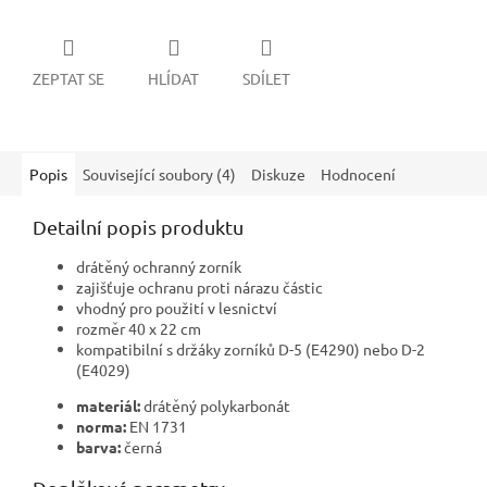
ZEPTAT SE
HLÍDAT
SDÍLET
Popis
Související soubory (4)
Diskuze
Hodnocení
Detailní popis produktu
drátěný ochranný zorník
zajišťuje ochranu proti nárazu částic
vhodný pro použití v lesnictví
rozměr 40 x 22 cm
kompatibilní s držáky zorníků D-5 (E4290) nebo D-2
(E4029)
materiál:
drátěný polykarbonát
norma:
EN 1731
barva:
černá