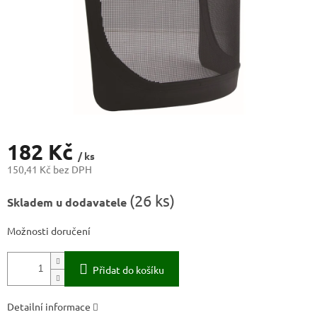
182 Kč
/ ks
150,41 Kč bez DPH
Měrná
(
26 ks
)
Skladem u dodavatele
cena:
Možnosti doručení
Přidat do košíku
Detailní informace