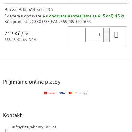
Barva: Bílá, Velikost: 35
Skladem u dodavatele
u dodavatele (odesíláme za 4 - 5 dní):
15 ks
Kód produktu:
G3303/35
EAN:
8592390102683
712 Kč
/ ks
Do 
588,43 Kč bez DPH
Z
á
p
a
Přijímáme online platby
t
í
Kontakt
info
@
stavebniny-365.cz