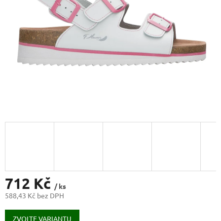
712 Kč
/ ks
588,43 Kč bez DPH
Měrná
cena:
ZVOLTE VARIANTU