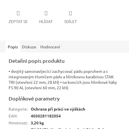
ZEPTAT SE
HLÍDAT
SDÍLET
Popis
Diskuze
Hodnocení
Detailní popis produktu
• dvojitý samonavíjecící zachycovač pádu popruhem a s
integrovaným tlumičem pádu a hliníkovou karabinou STAK
TRI (otevření 22 mm, 28 kN) • na koncích jsou hlinikové háky
FS 90 AL (otevření 60 mm, 22 kN)
Doplňkové parametry
Kategorie
:
Ochrana při práci ve výškách
EAN
:
4030281182054
Hmotnost
:
3,20 kg