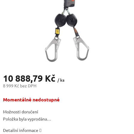
10 888,79 Kč
/ ks
8 999 Kč bez DPH
Měrná
Momentálně nedostupné
cena:
Možnosti doručení
Položka byla vyprodána…
Detailní informace