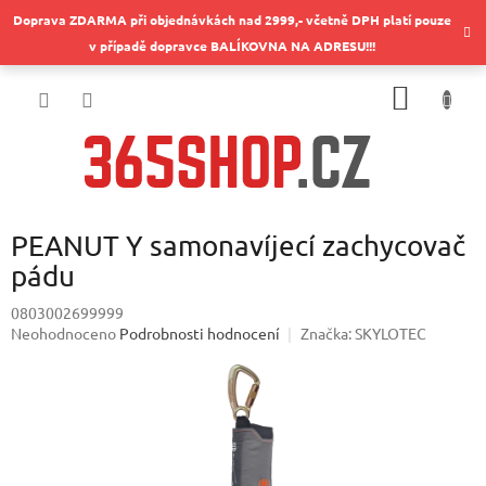
Přejít
Doprava ZDARMA při objednávkách nad 2999,- včetně DPH platí pouze
na
v případě dopravce BALÍKOVNA NA ADRESU!!!
obsah
NÁKUP
KOŠÍK
PEANUT Y samonavíjecí zachycovač
pádu
0803002699999
Průměrné
Neohodnoceno
Podrobnosti hodnocení
Značka:
SKYLOTEC
hodnocení
produktu
je
0,0
z
5
hvězdiček.