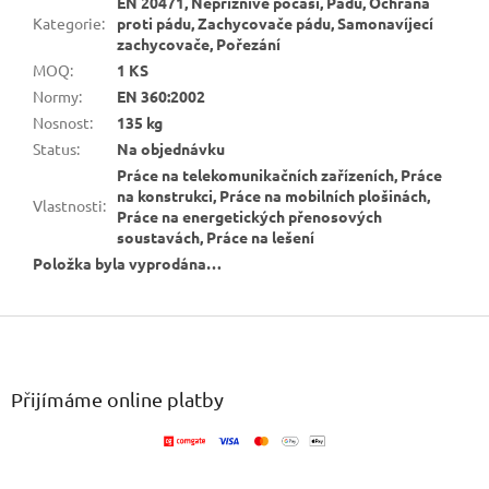
EN 20471, Nepříznivé počasí, Pádu, Ochrana
Kategorie
:
proti pádu, Zachycovače pádu, Samonavíjecí
zachycovače, Pořezání
MOQ
:
1 KS
Normy
:
EN 360:2002
Nosnost
:
135 kg
Status
:
Na objednávku
Práce na telekomunikačních zařízeních, Práce
na konstrukci, Práce na mobilních plošinách,
Vlastnosti
:
Práce na energetických přenosových
soustavách, Práce na lešení
Položka byla vyprodána…
Z
á
p
a
Přijímáme online platby
t
í