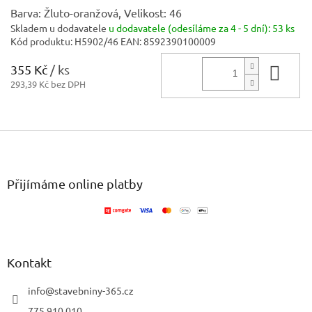
Barva: Žluto-oranžová, Velikost: 46
Skladem u dodavatele
u dodavatele (odesíláme za 4 - 5 dní):
53 ks
Kód produktu:
H5902/46
EAN:
8592390100009
355 Kč
/ ks
Do 
293,39 Kč bez DPH
Z
á
p
a
Přijímáme online platby
t
í
Kontakt
info
@
stavebniny-365.cz
775 910 010