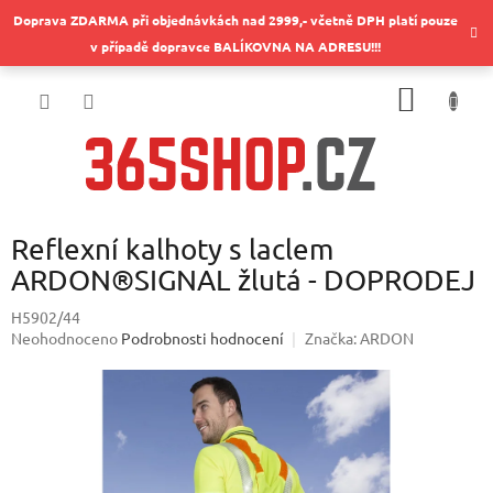
Přejít
Doprava ZDARMA při objednávkách nad 2999,- včetně DPH platí pouze
na
v případě dopravce BALÍKOVNA NA ADRESU!!!
obsah
NÁKUP
KOŠÍK
Reflexní kalhoty s laclem
ARDON®SIGNAL žlutá - DOPRODEJ
H5902/44
Průměrné
Neohodnoceno
Podrobnosti hodnocení
Značka:
ARDON
hodnocení
produktu
je
0,0
z
5
hvězdiček.