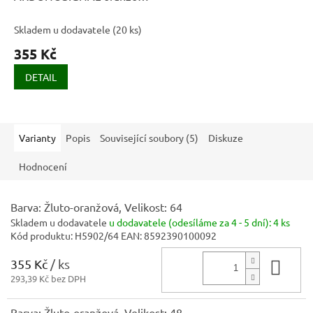
- DOPRODEJ
Skladem u dodavatele
(
20 ks
)
355 Kč
DETAIL
Varianty
Popis
Související soubory (5)
Diskuze
Hodnocení
Barva: Žluto-oranžová, Velikost: 64
Skladem u dodavatele
u dodavatele (odesíláme za 4 - 5 dní):
4 ks
Kód produktu:
H5902/64
EAN:
8592390100092
355 Kč
/ ks
Do 
293,39 Kč bez DPH
Barva: Žluto-oranžová, Velikost: 48