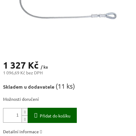
1 327 Kč
/ ks
1 096,69 Kč bez DPH
Měrná
(
11 ks
)
Skladem u dodavatele
cena:
Možnosti doručení
Přidat do košíku
Detailní informace