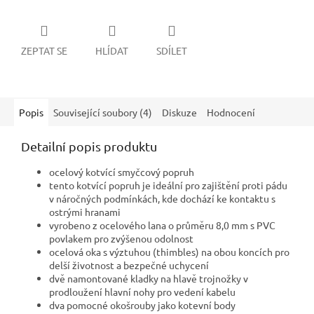
ZEPTAT SE
HLÍDAT
SDÍLET
Popis
Související soubory (4)
Diskuze
Hodnocení
Detailní popis produktu
ocelový kotvící smyčcový popruh
tento kotvící popruh je ideální pro zajištění proti pádu
v náročných podmínkách, kde dochází ke kontaktu s
ostrými hranami
vyrobeno z ocelového lana o průměru 8,0 mm s PVC
povlakem pro zvýšenou odolnost
ocelová oka s výztuhou (thimbles) na obou koncích pro
delší životnost a bezpečné uchycení
dvě namontované kladky na hlavě trojnožky v
prodloužení hlavní nohy pro vedení kabelu
dva pomocné okošrouby jako kotevní body