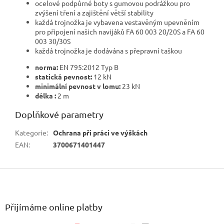
ocelové podpůrné boty s gumovou podrážkou pro
zvýšení tření a zajištění větší stability
každá trojnožka je vybavena vestavěným upevněním
pro připojení našich navijáků FA 60 003 20/20S a FA 60
003 30/30S
každá trojnožka je dodávána s přepravní taškou
norma:
EN 795:2012 Typ B
statická pevnost:
12 kN
minimální pevnost v lomu:
23 kN
délka :
2 m
Doplňkové parametry
Kategorie
:
Ochrana při práci ve výškách
EAN
:
3700671401447
Z
á
p
a
Přijímáme online platby
t