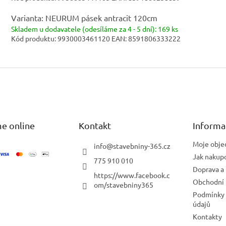
Varianta: NEURUM pásek antracit 120cm
Skladem
u dodavatele (odesíláme za 4 - 5 dní):
169 ks
Kód produktu:
9930003461120
EAN:
8591806333222
e online
Kontakt
Informa
Moje obje
info
@
stavebniny-365.cz
Jak nakup
775 910 010
Doprava a 
https://www.facebook.c
Obchodní
om/stavebniny365
Podmínky 
údajů
Kontakty