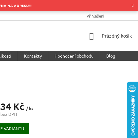
OVNA NA ADRESU!!!
OBCHODNÍ PODMÍNKY
PODMÍNKY OCHRANY OSOBNÍCH ÚDA
Přihlášení
NÁKUPNÍ
Prázdný košík
KOŠÍK
ikostí
Kontakty
Hodnocení obchodu
Blog
,34 Kč
/ ks
 bez DPH
E VARIANTU