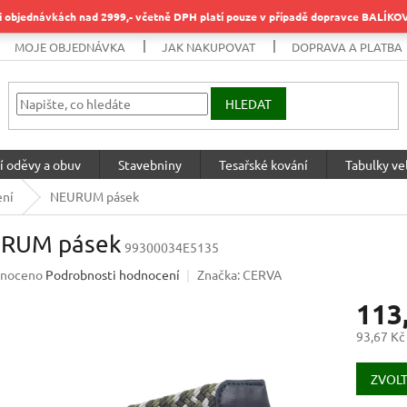
objednávkách nad 2999,- včetně DPH platí pouze v případě dopravce BALÍK
MOJE OBJEDNÁVKA
JAK NAKUPOVAT
DOPRAVA A PLATBA
HLEDAT
í oděvy a obuv
Stavebniny
Tesařské kování
Tabulky vel
ení
NEURUM pásek
RUM pásek
99300034E5135
né
noceno
Podrobnosti hodnocení
Značka:
CERVA
ení
113
u
93,67 Kč
Měrná
cena:
ZVOLT
ek.