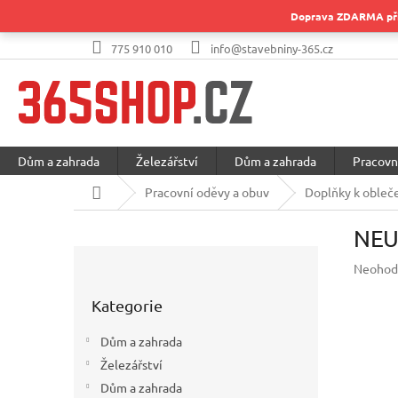
Přejít
Doprava ZDARMA při 
na
obsah
775 910 010
info@stavebniny-365.cz
Dům a zahrada
Železářství
Dům a zahrada
Pracovn
Domů
Pracovní oděvy a obuv
Doplňky k obleč
NEU
P
Průměr
Neohod
o
hodnoc
Přeskočit
s
produkt
Kategorie
kategorie
t
je
r
0,0
Dům a zahrada
a
z
Železářství
5
n
hvězdič
Dům a zahrada
n