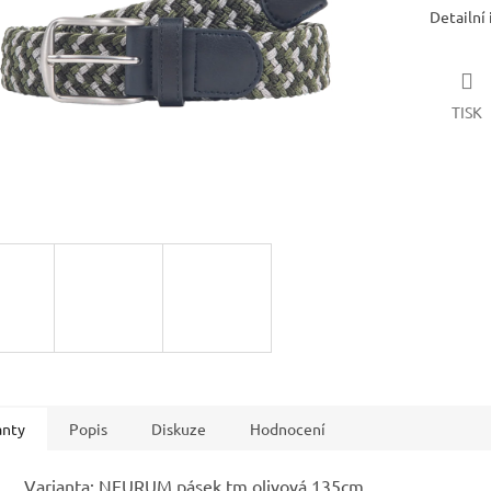
Detailní
TISK
anty
Popis
Diskuze
Hodnocení
Varianta: NEURUM pásek tm.olivová 135cm