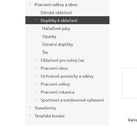
í
Pracovní oděvy a obuv
p
Dětské oblečení
a
Doplňky k oblečení
n
Nářaďové pásy
e
Opasky
l
Ostatní doplňky
Šle
Oblečení pro volný čas
Pracovní obuv
Ochranné pomůcky a oděvy
Pracovní oděvy
Pracovní rukavice
Sportovní a outdoorové vybavení
Stavebniny
Tesařské kování
Vari