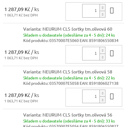
1 287,09 Kč
/ ks
Do 
1 063,71 Kč bez DPH
Varianta: NEURUM CLS šortky tm.olivová 60
Skladem
u dodavatele (odesíláme za 4 - 5 dní):
24 ks
Kód produktu:
03570007E5060
EAN:
8591806550834
1 287,09 Kč
/ ks
Do 
1 063,71 Kč bez DPH
Varianta: NEURUM CLS šortky tm.olivová 58
Skladem
u dodavatele (odesíláme za 4 - 5 dní):
22 ks
Kód produktu:
03570007E5058
EAN:
8591806027138
1 287,09 Kč
/ ks
Do 
1 063,71 Kč bez DPH
Varianta: NEURUM CLS šortky tm.olivová 56
Skladem
u dodavatele (odesíláme za 4 - 5 dní):
33 ks
Kód produktu:
03570007E5056
EAN:
8591806550827