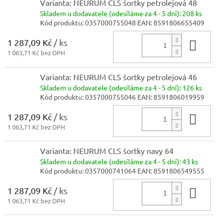
Varianta: NEURUM CLS šortky petrolejová 48
Skladem
u dodavatele (odesíláme za 4 - 5 dní):
208 ks
Kód produktu:
0357000755048
EAN:
8591806655409
1 287,09 Kč
/ ks
Do 
1 063,71 Kč bez DPH
Varianta: NEURUM CLS šortky petrolejová 46
Skladem
u dodavatele (odesíláme za 4 - 5 dní):
126 ks
Kód produktu:
0357000755046
EAN:
8591806019959
1 287,09 Kč
/ ks
Do 
1 063,71 Kč bez DPH
Varianta: NEURUM CLS šortky navy 64
Skladem
u dodavatele (odesíláme za 4 - 5 dní):
43 ks
Kód produktu:
0357000741064
EAN:
8591806549555
1 287,09 Kč
/ ks
Do 
1 063,71 Kč bez DPH