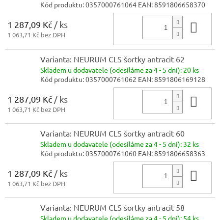
Kód produktu:
0357000761064
EAN:
8591806658370
1 287,09 Kč
/ ks
Do 
1 063,71 Kč bez DPH
Varianta: NEURUM CLS šortky antracit 62
Skladem
u dodavatele (odesíláme za 4 - 5 dní):
20 ks
Kód produktu:
0357000761062
EAN:
8591806169128
1 287,09 Kč
/ ks
Do 
1 063,71 Kč bez DPH
Varianta: NEURUM CLS šortky antracit 60
Skladem
u dodavatele (odesíláme za 4 - 5 dní):
32 ks
Kód produktu:
0357000761060
EAN:
8591806658363
1 287,09 Kč
/ ks
Do 
1 063,71 Kč bez DPH
Varianta: NEURUM CLS šortky antracit 58
Skladem
u dodavatele (odesíláme za 4 - 5 dní):
54 ks