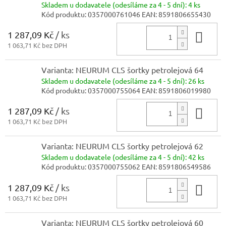
Skladem
u dodavatele (odesíláme za 4 - 5 dní):
4 ks
Kód produktu:
0357000761046
EAN:
8591806655430
1 287,09 Kč
/ ks
Do 
1 063,71 Kč bez DPH
Varianta: NEURUM CLS šortky petrolejová 64
Skladem
u dodavatele (odesíláme za 4 - 5 dní):
26 ks
Kód produktu:
0357000755064
EAN:
8591806019980
1 287,09 Kč
/ ks
Do 
1 063,71 Kč bez DPH
Varianta: NEURUM CLS šortky petrolejová 62
Skladem
u dodavatele (odesíláme za 4 - 5 dní):
42 ks
Kód produktu:
0357000755062
EAN:
8591806549586
1 287,09 Kč
/ ks
Do 
1 063,71 Kč bez DPH
Varianta: NEURUM CLS šortky petrolejová 60