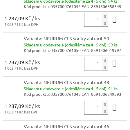
Skladem
u dodavatele (odesíláme za 4 - 5 dní):
94 ks
Kód produktu:
0357000761052
EAN:
8591806658349
1 287,09 Kč
/ ks
Do 
1 063,71 Kč bez DPH
Varianta: NEURUM CLS šortky antracit 50
Skladem
u dodavatele (odesíláme za 4 - 5 dní):
59 ks
Kód produktu:
0357000761050
EAN:
8591806019997
1 287,09 Kč
/ ks
Do 
1 063,71 Kč bez DPH
Varianta: NEURUM CLS šortky antracit 48
Skladem
u dodavatele (odesíláme za 4 - 5 dní):
91 ks
Kód produktu:
0357000761048
EAN:
8591806549593
1 287,09 Kč
/ ks
Do 
1 063,71 Kč bez DPH
Varianta: NEURUM CLS šortky antracit 46