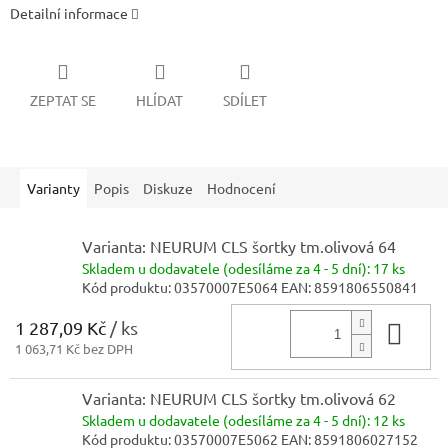
Detailní informace
ZEPTAT SE
HLÍDAT
SDÍLET
Varianty
Popis
Diskuze
Hodnocení
Varianta: NEURUM CLS šortky tm.olivová 64
Skladem
u dodavatele (odesíláme za 4 - 5 dní):
17 ks
Kód produktu:
03570007E5064
EAN:
8591806550841
1 287,09 Kč
/ ks
Do 
1 063,71 Kč bez DPH
Varianta: NEURUM CLS šortky tm.olivová 62
Skladem
u dodavatele (odesíláme za 4 - 5 dní):
12 ks
Kód produktu:
03570007E5062
EAN:
8591806027152