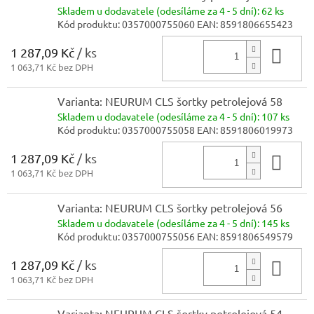
Skladem
u dodavatele (odesíláme za 4 - 5 dní):
62 ks
Kód produktu:
0357000755060
EAN:
8591806655423
1 287,09 Kč
/ ks
Do 
1 063,71 Kč bez DPH
Varianta: NEURUM CLS šortky petrolejová 58
Skladem
u dodavatele (odesíláme za 4 - 5 dní):
107 ks
Kód produktu:
0357000755058
EAN:
8591806019973
1 287,09 Kč
/ ks
Do 
1 063,71 Kč bez DPH
Varianta: NEURUM CLS šortky petrolejová 56
Skladem
u dodavatele (odesíláme za 4 - 5 dní):
145 ks
Kód produktu:
0357000755056
EAN:
8591806549579
1 287,09 Kč
/ ks
Do 
1 063,71 Kč bez DPH
Varianta: NEURUM CLS šortky petrolejová 54