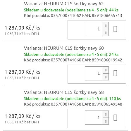
Varianta: NEURUM CLS šortky navy 62
Skladem
u dodavatele (odesíláme za 4 - 5 dní):
44 ks
Kód produktu:
0357000741062
EAN:
8591806655713
1 287,09 Kč
/ ks
Do 
1 063,71 Kč bez DPH
Varianta: NEURUM CLS šortky navy 60
Skladem
u dodavatele (odesíláme za 4 - 5 dní):
24 ks
Kód produktu:
0357000741060
EAN:
8591806019942
1 287,09 Kč
/ ks
Do 
1 063,71 Kč bez DPH
Varianta: NEURUM CLS šortky navy 58
Skladem
u dodavatele (odesíláme za 4 - 5 dní):
110 ks
Kód produktu:
0357000741058
EAN:
8591806549548
1 287,09 Kč
/ ks
Do 
1 063,71 Kč bez DPH