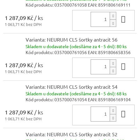
Kód produktu:
0357000761058
EAN:
8591806169111
1 287,09 Kč
/ ks
Do 
1 063,71 Kč bez DPH
Varianta: NEURUM CLS šortky antracit 56
Skladem
u dodavatele (odesíláme za 4 - 5 dní):
80 ks
Kód produktu:
0357000761056
EAN:
8591806658356
1 287,09 Kč
/ ks
Do 
1 063,71 Kč bez DPH
Varianta: NEURUM CLS šortky antracit 54
Skladem
u dodavatele (odesíláme za 4 - 5 dní):
68 ks
Kód produktu:
0357000761054
EAN:
8591806169104
1 287,09 Kč
/ ks
Do 
1 063,71 Kč bez DPH
Varianta: NEURUM CLS šortky antracit 52