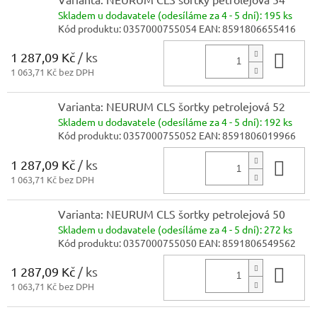
Skladem
u dodavatele (odesíláme za 4 - 5 dní):
195 ks
Kód produktu:
0357000755054
EAN:
8591806655416
1 287,09 Kč
/ ks
Do 
1 063,71 Kč bez DPH
Varianta: NEURUM CLS šortky petrolejová 52
Skladem
u dodavatele (odesíláme za 4 - 5 dní):
192 ks
Kód produktu:
0357000755052
EAN:
8591806019966
1 287,09 Kč
/ ks
Do 
1 063,71 Kč bez DPH
Varianta: NEURUM CLS šortky petrolejová 50
Skladem
u dodavatele (odesíláme za 4 - 5 dní):
272 ks
Kód produktu:
0357000755050
EAN:
8591806549562
1 287,09 Kč
/ ks
Do 
1 063,71 Kč bez DPH