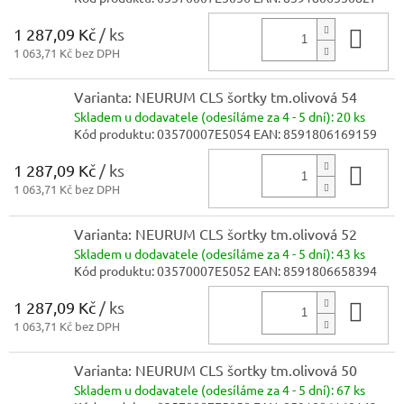
1 287,09 Kč
/ ks
Do 
1 063,71 Kč bez DPH
Varianta: NEURUM CLS šortky tm.olivová 54
Skladem
u dodavatele (odesíláme za 4 - 5 dní):
20 ks
Kód produktu:
03570007E5054
EAN:
8591806169159
1 287,09 Kč
/ ks
Do 
1 063,71 Kč bez DPH
Varianta: NEURUM CLS šortky tm.olivová 52
Skladem
u dodavatele (odesíláme za 4 - 5 dní):
43 ks
Kód produktu:
03570007E5052
EAN:
8591806658394
1 287,09 Kč
/ ks
Do 
1 063,71 Kč bez DPH
Varianta: NEURUM CLS šortky tm.olivová 50
Skladem
u dodavatele (odesíláme za 4 - 5 dní):
67 ks