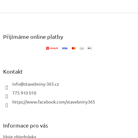
Z
á
p
a
Přijímáme online platby
t
í
Kontakt
info
@
stavebniny-365.cz
775 910 010
https://www.facebook.com/stavebniny365
Informace pro vás
Moje objednávka