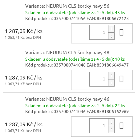
Varianta: NEURUM CLS šortky navy 56
Skladem
u dodavatele (odesíláme za 4 - 5 dní):
45 ks
Kód produktu:
0357000741056
EAN:
8591806672123
1 287,09 Kč
/ ks
Do 
1 063,71 Kč bez DPH
Varianta: NEURUM CLS šortky navy 48
Skladem
u dodavatele (odesíláme za 4 - 5 dní):
10 ks
Kód produktu:
0357000741048
EAN:
8591806649477
1 287,09 Kč
/ ks
Do 
1 063,71 Kč bez DPH
Varianta: NEURUM CLS šortky navy 46
Skladem
u dodavatele (odesíláme za 4 - 5 dní):
22 ks
Kód produktu:
0357000741046
EAN:
8591806162969
1 287,09 Kč
/ ks
Do 
1 063,71 Kč bez DPH