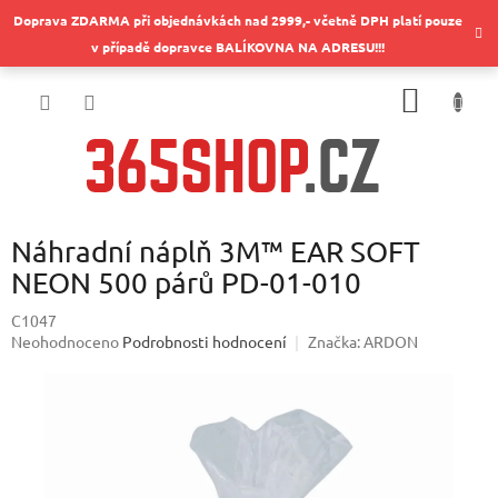
Přejít
Doprava ZDARMA při objednávkách nad 2999,- včetně DPH platí pouze
na
v případě dopravce BALÍKOVNA NA ADRESU!!!
obsah
NÁKUP
KOŠÍK
Náhradní náplň 3M™ EAR SOFT
NEON 500 párů PD-01-010
C1047
Průměrné
Neohodnoceno
Podrobnosti hodnocení
Značka:
ARDON
hodnocení
produktu
je
0,0
z
5
hvězdiček.