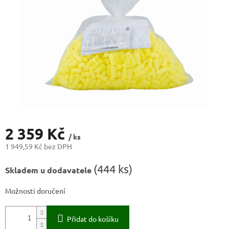
2 359 Kč
/ ks
1 949,59 Kč bez DPH
Měrná
(
444 ks
)
Skladem u dodavatele
cena:
Možnosti doručení
Přidat do košíku