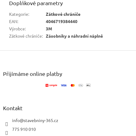
Doplňkové parametry
Kategorie
:
Zátkové chrániče
EAN
:
4046719384440
Výrobce
:
3M
Zátkové chrániče
:
Zásobníky a náhradní náplně
Z
á
p
a
Přijímáme online platby
t
í
Kontakt
info
@
stavebniny-365.cz
775 910 010