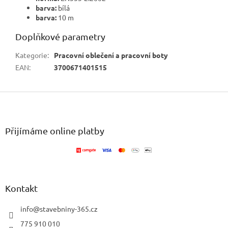
barva:
bílá
barva:
10 m
Doplňkové parametry
Kategorie
:
Pracovní oblečení a pracovní boty
EAN
:
3700671401515
Z
á
p
a
Přijímáme online platby
t
í
Kontakt
info
@
stavebniny-365.cz
775 910 010