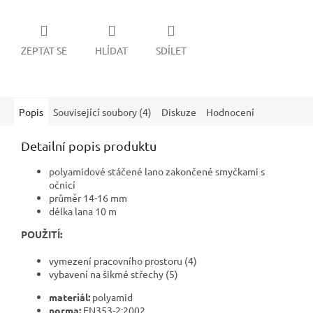
ZEPTAT SE
HLÍDAT
SDÍLET
Popis
Související soubory (4)
Diskuze
Hodnocení
Detailní popis produktu
polyamidové stáčené lano zakončené smyčkami s
očnicí
průměr 14-16 mm
délka lana 10 m
POUŽITÍ:
vymezení pracovního prostoru (4)
vybavení na šikmé střechy (5)
materiál:
polyamid
norma:
EN353-2:2002