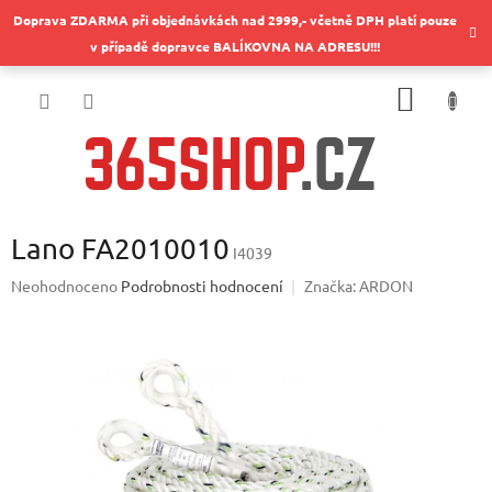
Přejít
Doprava ZDARMA při objednávkách nad 2999,- včetně DPH platí pouze
na
v případě dopravce BALÍKOVNA NA ADRESU!!!
obsah
NÁKUP
KOŠÍK
Lano FA2010010
I4039
Průměrné
Neohodnoceno
Podrobnosti hodnocení
Značka:
ARDON
hodnocení
produktu
je
0,0
z
5
hvězdiček.