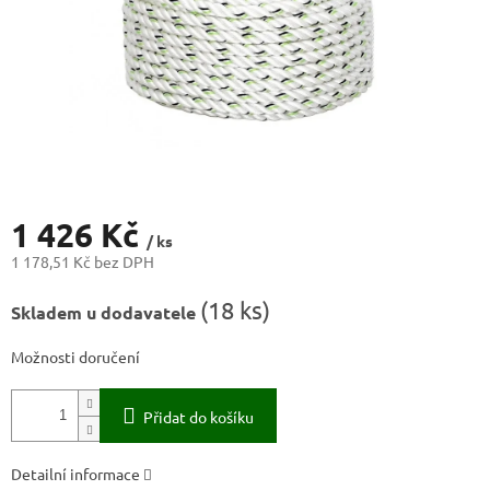
1 426 Kč
/ ks
1 178,51 Kč bez DPH
Měrná
(
18 ks
)
Skladem u dodavatele
cena:
Možnosti doručení
Přidat do košíku
Detailní informace