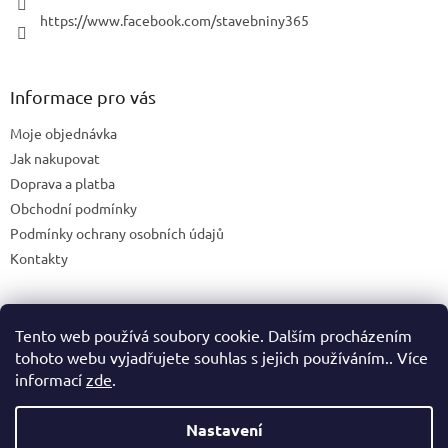
https://www.facebook.com/stavebniny365
Informace pro vás
Moje objednávka
Jak nakupovat
Doprava a platba
Obchodní podmínky
Podmínky ochrany osobních údajů
Kontakty
Tento web používá soubory cookie. Dalším procházením
Blog
tohoto webu vyjadřujete souhlas s jejich používáním.. Více
informací
zde
.
Nastavení
Vytvořil Shoptet