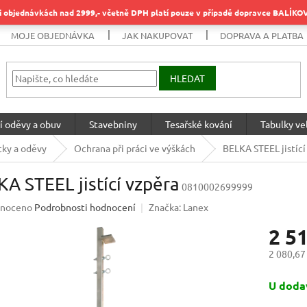
objednávkách nad 2999,- včetně DPH platí pouze v případě dopravce BALÍK
MOJE OBJEDNÁVKA
JAK NAKUPOVAT
DOPRAVA A PLATBA
HLEDAT
í oděvy a obuv
Stavebniny
Tesařské kování
Tabulky vel
ky a oděvy
Ochrana při práci ve výškách
BELKA STEEL jistící
A STEEL jistící vzpěra
0810002699999
né
noceno
Podrobnosti hodnocení
Značka:
Lanex
ení
2 5
u
2 080,67
Měrná
U dodav
cena:
ek.