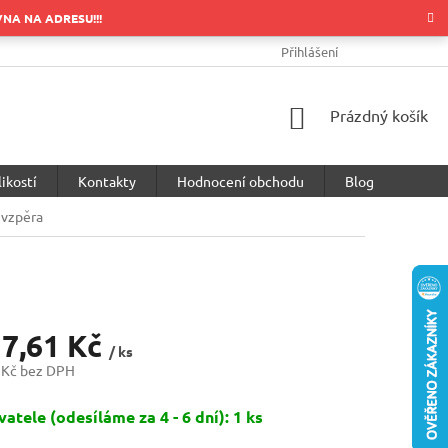
OVNA NA ADRESU!!!
OBCHODNÍ PODMÍNKY
PODMÍNKY OCHRANY OSOBNÍCH ÚDA
Přihlášení
NÁKUPNÍ
Prázdný košík
KOŠÍK
ikostí
Kontakty
Hodnocení obchodu
Blog
 vzpěra
17,61 Kč
/ ks
 Kč bez DPH
atele (odesíláme za 4 - 6 dní): 1 ks