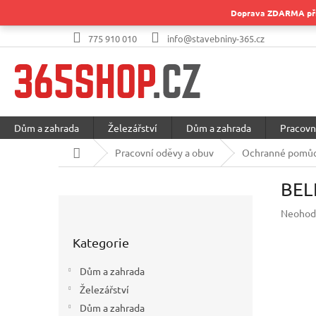
Přejít
Doprava ZDARMA při 
na
obsah
775 910 010
info@stavebniny-365.cz
Dům a zahrada
Železářství
Dům a zahrada
Pracovn
Domů
Pracovní oděvy a obuv
Ochranné pomůc
BELK
P
Průměr
Neohod
o
hodnoc
Přeskočit
s
produkt
Kategorie
kategorie
t
je
r
0,0
Dům a zahrada
a
z
Železářství
5
n
hvězdič
Dům a zahrada
n