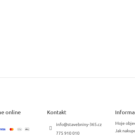
e online
Kontakt
Informa
Moje obje
info
@
stavebniny-365.cz
Jak nakup
775 910 010