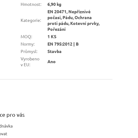
Hmotnost
:
6,90 kg
EN 20471, Nepříznivé
počasí, Pádu, Ochrana
Kategorie
:
proti pádu, Kotevní prvky,
Pořezání
MOQ
:
1 KS
Normy
:
EN 795:2012 | B
Průmysl
:
Stavba
Vyrobeno
Ano
v EU
:
ce pro vás
dnávka
ovat