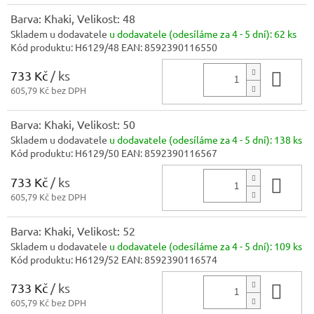
Barva: Khaki, Velikost: 48
Skladem u dodavatele
u dodavatele (odesíláme za 4 - 5 dní):
62 ks
Kód produktu:
H6129/48
EAN:
8592390116550
733 Kč
/ ks
Do 
605,79 Kč bez DPH
Barva: Khaki, Velikost: 50
Skladem u dodavatele
u dodavatele (odesíláme za 4 - 5 dní):
138 ks
Kód produktu:
H6129/50
EAN:
8592390116567
733 Kč
/ ks
Do 
605,79 Kč bez DPH
Barva: Khaki, Velikost: 52
Skladem u dodavatele
u dodavatele (odesíláme za 4 - 5 dní):
109 ks
Kód produktu:
H6129/52
EAN:
8592390116574
733 Kč
/ ks
Do 
605,79 Kč bez DPH