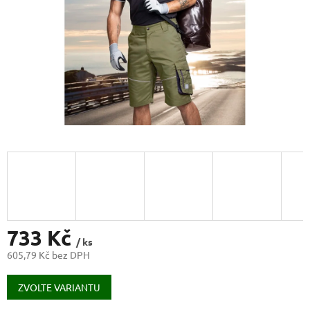
733 Kč
/ ks
605,79 Kč bez DPH
Měrná
cena:
ZVOLTE VARIANTU