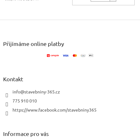
Z
á
p
a
Přijímáme online platby
t
í
Kontakt
info
@
stavebniny-365.cz
775 910 010
https://www.facebook.com/stavebniny365
Informace pro vás