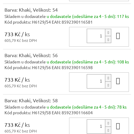
Barva: Khaki, Velikost: 54
Skladem u dodavatele
u dodavatele (odesíláme za 4 - 5 dní):
117 ks
Kód produktu:
H6129/54
EAN:
8592390116581
733 Kč
/ ks
Do 
605,79 Kč bez DPH
Barva: Khaki, Velikost: 56
Skladem u dodavatele
u dodavatele (odesíláme za 4 - 5 dní):
108 ks
Kód produktu:
H6129/56
EAN:
8592390116598
733 Kč
/ ks
Do 
605,79 Kč bez DPH
Barva: Khaki, Velikost: 58
Skladem u dodavatele
u dodavatele (odesíláme za 4 - 5 dní):
78 ks
Kód produktu:
H6129/58
EAN:
8592390116604
733 Kč
/ ks
Do 
605,79 Kč bez DPH