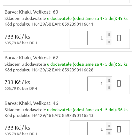
Barva: Khaki, Velikost: 60
Skladem u dodavatele
u dodavatele (odesíláme za 4 - 5 dní):
49 ks
Kód produktu:
H6129/60
EAN:
8592390116611
733 Kč
/ ks
Do 
605,79 Kč bez DPH
Barva: Khaki, Velikost: 62
Skladem u dodavatele
u dodavatele (odesíláme za 4 - 5 dní):
55 ks
Kód produktu:
H6129/62
EAN:
8592390116628
733 Kč
/ ks
Do 
605,79 Kč bez DPH
Barva: Khaki, Velikost: 46
Skladem u dodavatele
u dodavatele (odesíláme za 4 - 5 dní):
36 ks
Kód produktu:
H6129/46
EAN:
8592390116543
733 Kč
/ ks
Do 
605,79 Kč bez DPH