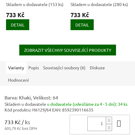
Skladem u dodavatele
(
153 ks
)
Skladem u dodavatele
(
280 ks
)
733 Kč
733 Kč
DETAIL
DETAIL
ZOBRAZIT VŠECHNY SOUVISEJÍCÍ PRODUKTY
Varianty
Popis
Související soubory (6)
Diskuze
Hodnocení
Barva: Khaki, Velikost: 64
Skladem u dodavatele
u dodavatele (odesíláme za 4 - 5 dní):
34 ks
Kód produktu:
H6129/64
EAN:
8592390116635
733 Kč
/ ks
Do 
605,79 Kč bez DPH