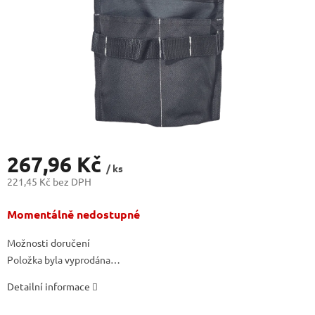
267,96 Kč
/ ks
221,45 Kč bez DPH
Měrná
Momentálně nedostupné
cena:
Možnosti doručení
Položka byla vyprodána…
Detailní informace