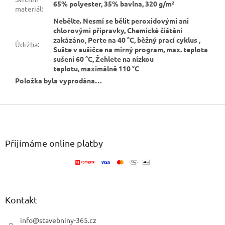
65% polyester, 35% bavlna, 320 g/m²
materiál
:
Nebělte. Nesmí se bělit peroxidovými ani
chlorovými přípravky, Chemické čištění
zakázáno, Perte na 40 °C, běžný prací cyklus ,
Údržba
:
Sušte v sušičce na mírný program, max. teplota
sušení 60 °C, Žehlete na nízkou
teplotu, maximálně 110 °C
Položka byla vyprodána…
Z
á
p
a
Přijímáme online platby
t
í
Kontakt
info
@
stavebniny-365.cz