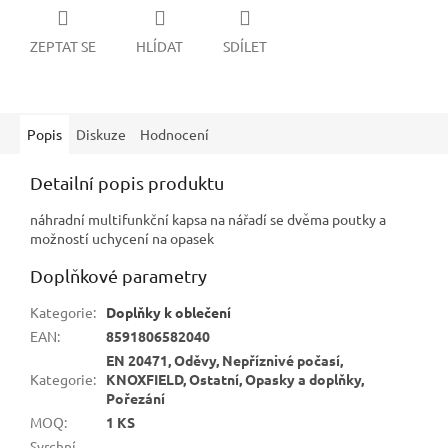
ZEPTAT SE
HLÍDAT
SDÍLET
Popis
Diskuze
Hodnocení
Detailní popis produktu
náhradní multifunkční kapsa na nářadí se dvěma poutky a
možností uchycení na opasek
Doplňkové parametry
Kategorie
:
Doplňky k oblečení
EAN
:
8591806582040
EN 20471, Oděvy, Nepříznivé počasí,
Kategorie
:
KNOXFIELD, Ostatní, Opasky a doplňky,
Pořezání
MOQ
:
1 KS
Svrchní