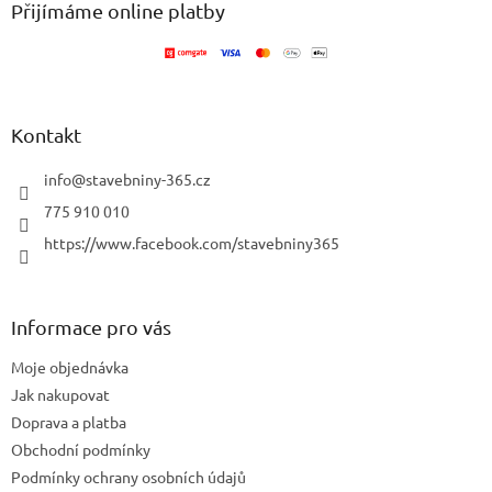
a
Přijímáme online platby
t
í
Kontakt
info
@
stavebniny-365.cz
775 910 010
https://www.facebook.com/stavebniny365
Informace pro vás
Moje objednávka
Jak nakupovat
Doprava a platba
Obchodní podmínky
Podmínky ochrany osobních údajů