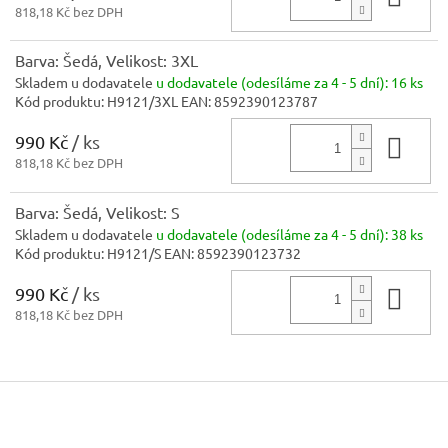
818,18 Kč bez DPH
Barva: Šedá, Velikost: 3XL
Skladem u dodavatele
u dodavatele (odesíláme za 4 - 5 dní):
16 ks
Kód produktu:
H9121/3XL
EAN:
8592390123787
990 Kč
/ ks
Do 
818,18 Kč bez DPH
Barva: Šedá, Velikost: S
Skladem u dodavatele
u dodavatele (odesíláme za 4 - 5 dní):
38 ks
Kód produktu:
H9121/S
EAN:
8592390123732
990 Kč
/ ks
Do 
818,18 Kč bez DPH
Z
á
p