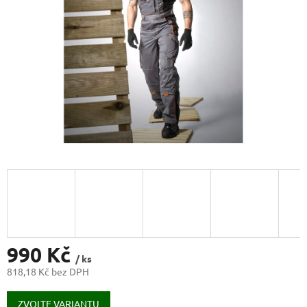
990 Kč
/ ks
818,18 Kč bez DPH
Měrná
cena:
ZVOLTE VARIANTU