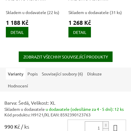
prodloužené tarmac
prodloužené černá
Skladem u dodavatele
(
22 ks
)
Skladem u dodavatele
(
31 ks
)
1 188 Kč
1 268 Kč
DETAIL
DETAIL
ZOBRAZIT VŠECHNY SOUVISEJÍCÍ PRODUKTY
Varianty
Popis
Související soubory (6)
Diskuze
Hodnocení
Barva: Šedá, Velikost: XL
Skladem u dodavatele
u dodavatele (odesíláme za 4 - 5 dní):
12 ks
Kód produktu:
H9121/XL
EAN:
8592390123763
990 Kč
/ ks
Do 