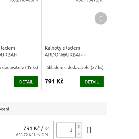
Další
produkt
 laclem
Kalhoty s laclem
URBAN+
ARDON®URBAN+
ené hnědá
prodloužené šedá
u dodavatele
(
49 ks
)
Skladem u dodavatele
(
27 ks
)
791 Kč
DETAIL
DETAIL
cení
791 Kč
/ ks
Do košíku
653,72 Kč bez DPH