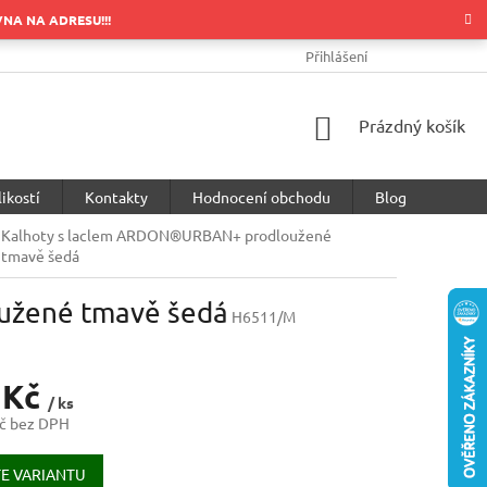
OVNA NA ADRESU!!!
OBCHODNÍ PODMÍNKY
PODMÍNKY OCHRANY OSOBNÍCH ÚDA
Přihlášení
NÁKUPNÍ
Prázdný košík
KOŠÍK
ikostí
Kontakty
Hodnocení obchodu
Blog
Kalhoty s laclem ARDON®URBAN+ prodloužené
tmavě šedá
užené tmavě šedá
H6511/M
 Kč
/ ks
č bez DPH
E VARIANTU