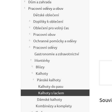
hvězdič
Dům a zahrada
n
í
Pracovní oděvy a obuv
p
Dětské oblečení
a
Doplňky k oblečení
n
Oblečení pro volný čas
e
Pracovní obuv
l
Ochranné pomůcky a oděvy
Pracovní oděvy
Gastronomie a zdravotnictví
Montérky
Blůzy
Kalhoty
Pánské kalhoty
Kalhoty do pasu
Kalhoty s laclem
Souvi
Dámské kalhoty
Kombinézy a komplety