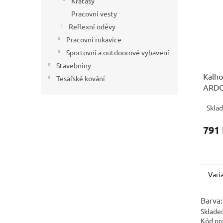
Kraťasy
Pracovní vesty
Reflexní oděvy
Pracovní rukavice
Sportovní a outdoorové vybavení
Stavebniny
Kalho
Tesařské kování
ARD
prodl
Skla
791
Vari
Barva:
Sklade
Kód pr