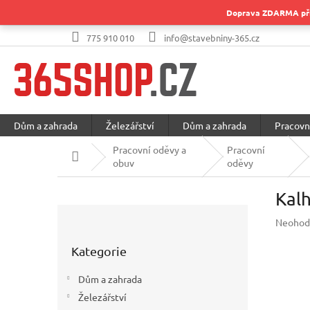
Přejít
Doprava ZDARMA při 
na
obsah
775 910 010
info@stavebniny-365.cz
Dům a zahrada
Železářství
Dům a zahrada
Pracovn
Pracovní oděvy a
Pracovní
Domů
obuv
oděvy
Kal
P
Průměr
Neohod
o
hodnoc
Přeskočit
s
produkt
Kategorie
kategorie
t
je
r
0,0
Dům a zahrada
a
z
Železářství
5
n