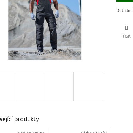
ek.
Detailní
TISK
sející produkty
Kód:
H6446/M
Kód:
H6453/M