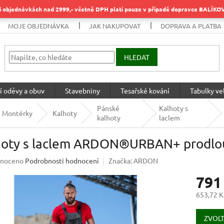
objednávkách nad 2999,- včetně DPH platí pouze v případě dopravce BALÍK
MOJE OBJEDNÁVKA
JAK NAKUPOVAT
DOPRAVA A PLATBA
HLEDAT
í oděvy a obuv
Stavebniny
Tesařské kování
Tabulky vel
Pánské
Kalhoty s
Montérky
Kalhoty
kalhoty
laclem
hoty s laclem ARDON®URBAN+ prodlo
né
noceno
Podrobnosti hodnocení
Značka:
ARDON
ení
791
u
653,72 K
Měrná
cena:
ZVOLT