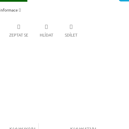
 informace
ZEPTAT SE
HLÍDAT
SDÍLET
Kód:
H6460/M
Kód:
H6473/M