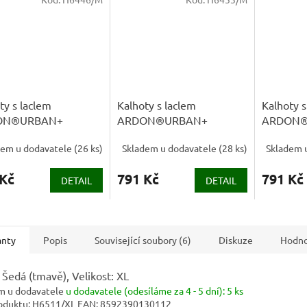
ty s laclem
Kalhoty s laclem
Kalhoty s
ON®URBAN+
ARDON®URBAN+
ARDON®
oužené zelená
prodloužené khaki
prodlouž
dem u dodavatele
(
26 ks
)
Skladem u dodavatele
(
28 ks
)
Skladem 
 Kč
791 Kč
791 Kč
DETAIL
DETAIL
anty
Popis
Související soubory (6)
Diskuze
Hodno
 Šedá (tmavě), Velikost: XL
m u dodavatele
u dodavatele (odesíláme za 4 - 5 dní):
5 ks
oduktu:
H6511/XL
EAN:
8592390130112