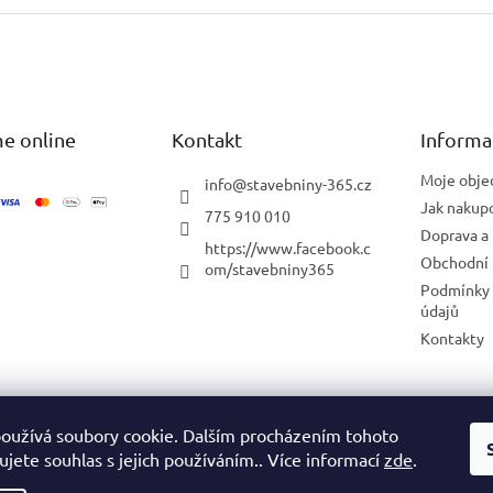
e online
Kontakt
Informa
Moje obje
info
@
stavebniny-365.cz
Jak nakup
775 910 010
Doprava a 
https://www.facebook.c
Obchodní
om/stavebniny365
Podmínky 
údajů
Kontakty
Blog
oužívá soubory cookie. Dalším procházením tohoto
jete souhlas s jejich používáním.. Více informací
zde
.