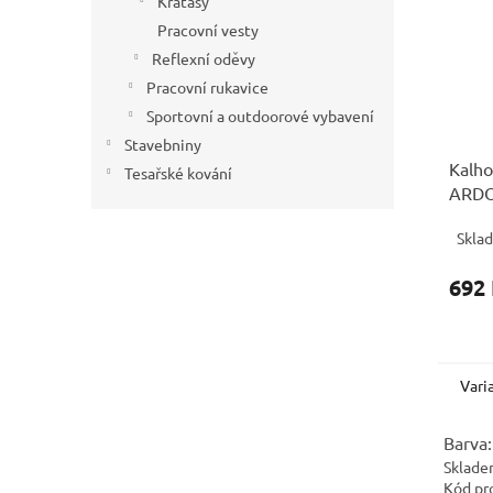
Kraťasy
Pracovní vesty
Reflexní oděvy
Pracovní rukavice
Sportovní a outdoorové vybavení
Stavebniny
Kalho
Tesařské kování
ARD
prodl
Skla
692
Vari
Barva:
Sklade
Kód pr