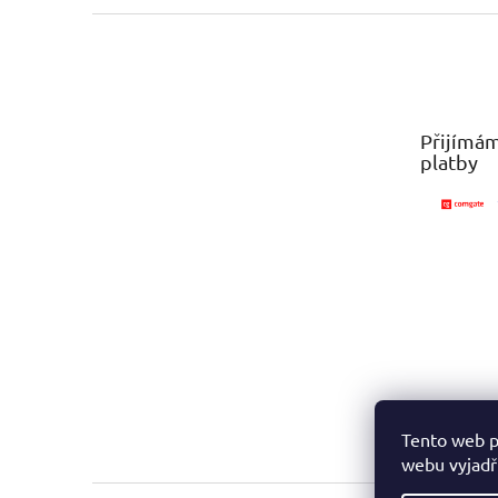
Z
á
p
a
t
Přijímám
í
platby
Tento web p
webu vyjadřu