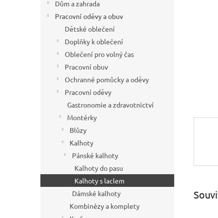
hvězdič
Dům a zahrada
n
í
Pracovní oděvy a obuv
p
Dětské oblečení
a
Doplňky k oblečení
n
Oblečení pro volný čas
e
Pracovní obuv
l
Ochranné pomůcky a oděvy
Pracovní oděvy
Gastronomie a zdravotnictví
Montérky
Blůzy
Kalhoty
Pánské kalhoty
Kalhoty do pasu
Kalhoty s laclem
Souvi
Dámské kalhoty
Kombinézy a komplety