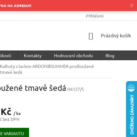
OVNA NA ADRESU!!!
OBCHODNÍ PODMÍNKY
PODMÍNKY OCHRANY OSOBNÍCH ÚDA
Přihlášení
NÁKUPNÍ
Prázdný košík
KOŠÍK
ikostí
Kontakty
Hodnocení obchodu
Blog
Kalhoty s laclem ARDON®SUMMER prodloužené
tmavě šedá
užené tmavě šedá
H6127/S
 Kč
/ ks
č bez DPH
E VARIANTU