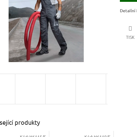
ek.
Detailní
TISK
sející produkty
Kód:
H6115/S
Kód:
H6119/S