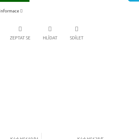
 informace
ZEPTAT SE
HLÍDAT
SDÍLET
Kód:
H5619/M
Kód:
H5628/S