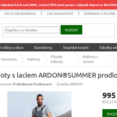
objednávkách nad 2999,- včetně DPH platí pouze v případě dopravce BALÍK
MOJE OBJEDNÁVKA
JAK NAKUPOVAT
DOPRAVA A PLATBA
HLEDAT
í oděvy a obuv
Stavebniny
Tesařské kování
Tabulky vel
Pánské
Kalhoty s
Montérky
Kalhoty
kalhoty
laclem
hoty s laclem ARDON®SUMMER prodlo
né
noceno
Podrobnosti hodnocení
Značka:
ARDON
ení
995
u
822,31 K
Měrná
cena:
ZVOLT