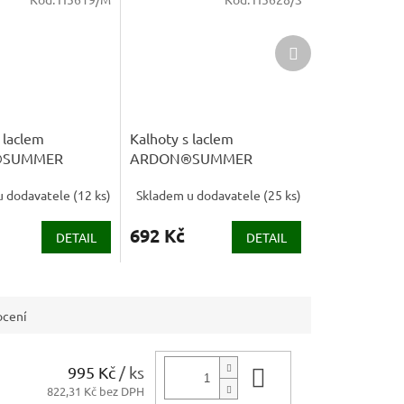
Další
produkt
 laclem
Kalhoty s laclem
®SUMMER
ARDON®SUMMER
né khaki -
prodloužené bílá
u dodavatele
(
12 ks
)
Skladem u dodavatele
(
25 ks
)
EJ
692 Kč
DETAIL
DETAIL
cení
995 Kč
/ ks
Do košíku
822,31 Kč bez DPH