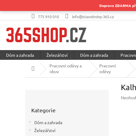
Přejít
Doprava ZDARMA při 
na
obsah
775 910 010
info@stavebniny-365.cz
Dům a zahrada
Železářství
Dům a zahrada
Pracovn
Pracovní oděvy a
Pracovní
Domů
obuv
oděvy
Kal
P
Průměr
Neohod
o
hodnoc
Přeskočit
s
produkt
Kategorie
kategorie
t
je
r
0,0
Dům a zahrada
a
z
Železářství
5
n