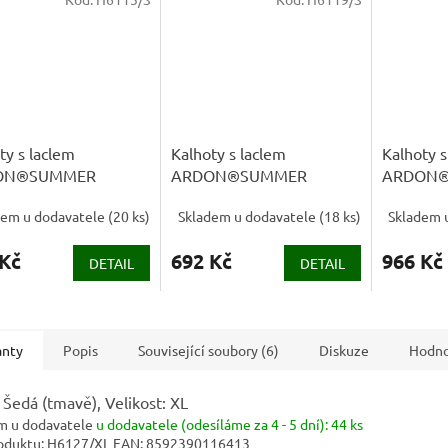
ty s laclem
Kalhoty s laclem
Kalhoty s
ON®SUMMER
ARDON®SUMMER
ARDON
oužené šedá
prodloužené modrá
prodlouže
dem u dodavatele
(
20 ks
)
Skladem u dodavatele
(
18 ks
)
Skladem 
DOPROD
 Kč
692 Kč
966 Kč
DETAIL
DETAIL
anty
Popis
Související soubory (6)
Diskuze
Hodno
 Šedá (tmavě), Velikost: XL
m u dodavatele
u dodavatele (odesíláme za 4 - 5 dní):
44 ks
oduktu:
H6127/XL
EAN:
8592390116413