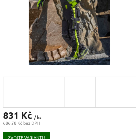
831 Kč
/ ks
686,78 Kč bez DPH
Měrná
cena:
ZVOLTE VARIANTU