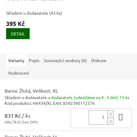
šedo-červená
Skladem u dodavatele
(
43 ks
)
395 Kč
DETAIL
Varianty
Popis
Související soubory (6)
Diskuze
Hodnocení
Barva: Žlutá, Velikost: XL
Skladem u dodavatele
u dodavatele (odesíláme za 4 - 5 dní):
15 ks
Kód produktu:
H6434/XL
EAN:
8592390112576
831 Kč
/ ks
Do 
686,78 Kč bez DPH
Barva: Žlutá, Velikost: M