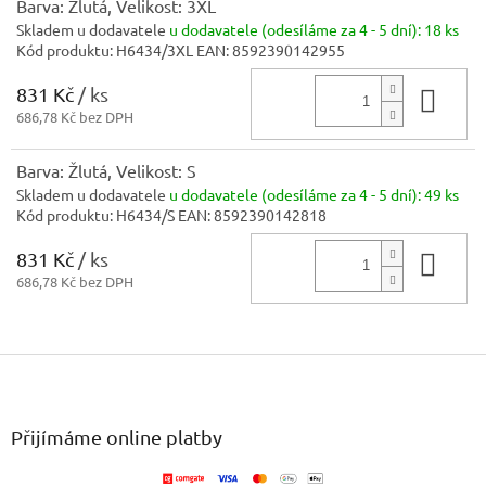
Barva: Žlutá, Velikost: 3XL
Skladem u dodavatele
u dodavatele (odesíláme za 4 - 5 dní):
18 ks
Kód produktu:
H6434/3XL
EAN:
8592390142955
831 Kč
/ ks
Do 
686,78 Kč bez DPH
Barva: Žlutá, Velikost: S
Skladem u dodavatele
u dodavatele (odesíláme za 4 - 5 dní):
49 ks
Kód produktu:
H6434/S
EAN:
8592390142818
831 Kč
/ ks
Do 
686,78 Kč bez DPH
Z
á
p
a
Přijímáme online platby
t
í