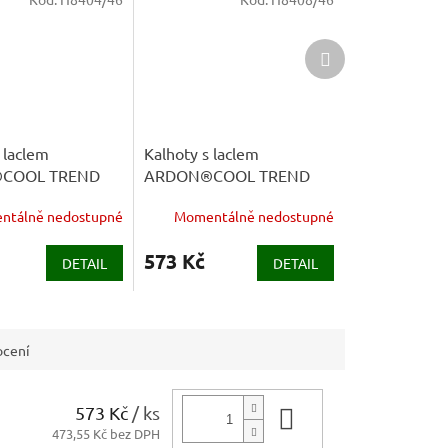
Další
produkt
 laclem
Kalhoty s laclem
COOL TREND
ARDON®COOL TREND
ná
šedo-oranžová
ntálně nedostupné
Momentálně nedostupné
573 Kč
DETAIL
DETAIL
cení
573 Kč
/ ks
Do košíku
473,55 Kč bez DPH