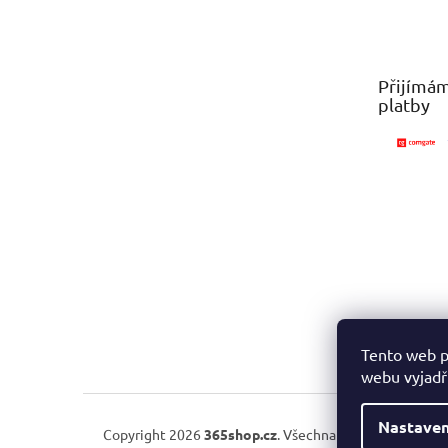
á
p
a
t
Přijímám
í
platby
Tento web p
webu vyjadřu
Nastaven
Copyright 2026
365shop.cz
. Všechna práva vyhrazena.