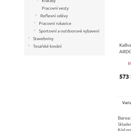
Kraťasy
Pracovní vesty
Reflexní oděvy
Pracovní rukavice
Sportovní a outdoorové vybavení
Stavebniny
Kalho
Tesařské kování
ARD
modr
M
573
Vari
Barva:
Sklade
Kód pr