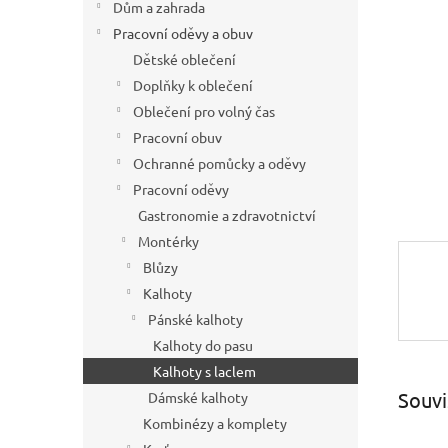
hvězdič
Dům a zahrada
n
í
Pracovní oděvy a obuv
p
Dětské oblečení
a
Doplňky k oblečení
n
Oblečení pro volný čas
e
Pracovní obuv
l
Ochranné pomůcky a oděvy
Pracovní oděvy
Gastronomie a zdravotnictví
Montérky
Blůzy
Kalhoty
Pánské kalhoty
Kalhoty do pasu
Kalhoty s laclem
Souvi
Dámské kalhoty
Kombinézy a komplety