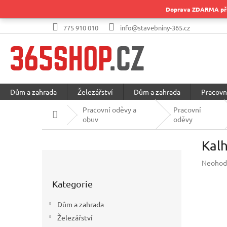
Přejít
Doprava ZDARMA při 
na
obsah
775 910 010
info@stavebniny-365.cz
Dům a zahrada
Železářství
Dům a zahrada
Pracovn
Pracovní oděvy a
Pracovní
Domů
obuv
oděvy
Kal
P
Průměr
Neohod
o
hodnoc
Přeskočit
s
produkt
Kategorie
kategorie
t
je
r
0,0
Dům a zahrada
a
z
Železářství
5
n