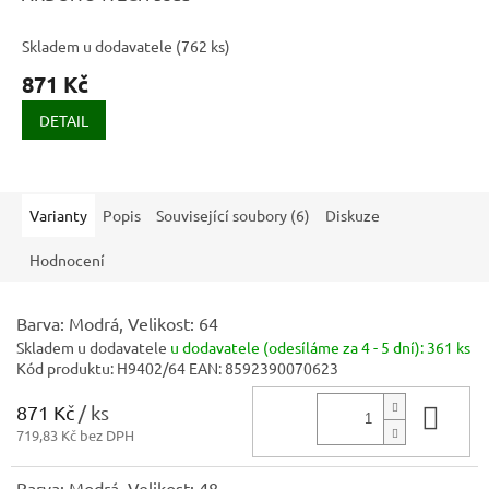
Skladem u dodavatele
(
762 ks
)
871 Kč
DETAIL
Varianty
Popis
Související soubory (6)
Diskuze
Hodnocení
Barva: Modrá, Velikost: 64
Skladem u dodavatele
u dodavatele (odesíláme za 4 - 5 dní):
361 ks
Kód produktu:
H9402/64
EAN:
8592390070623
871 Kč
/ ks
Do 
719,83 Kč bez DPH
Barva: Modrá, Velikost: 48