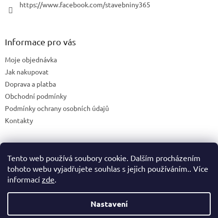
https://www.facebook.com/stavebniny365
Informace pro vás
Moje objednávka
Jak nakupovat
Doprava a platba
Obchodní podmínky
Podmínky ochrany osobních údajů
Kontakty
Tento web používá soubory cookie. Dalším procházením
Blog
tohoto webu vyjadřujete souhlas s jejich používáním.. Více
informací
zde
.
Nastavení
Vytvořil Shoptet