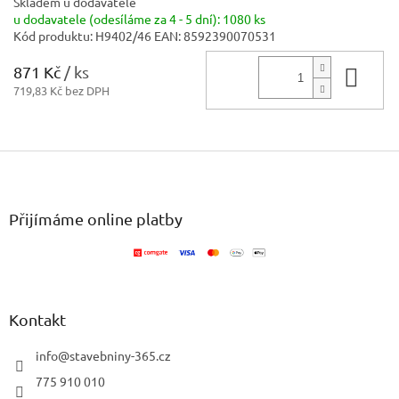
Skladem u dodavatele
u dodavatele (odesíláme za 4 - 5 dní):
1080 ks
Kód produktu:
H9402/46
EAN:
8592390070531
871 Kč
/ ks
Do 
719,83 Kč bez DPH
Z
á
p
a
Přijímáme online platby
t
í
Kontakt
info
@
stavebniny-365.cz
775 910 010