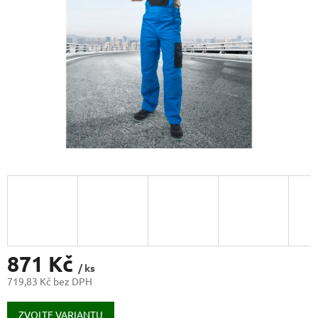
871 Kč
/ ks
719,83 Kč bez DPH
Měrná
cena:
ZVOLTE VARIANTU