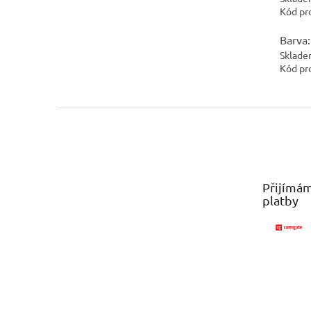
Kód pr
Barva:
Sklade
Kód pr
Z
á
p
a
t
Přijímám
í
platby