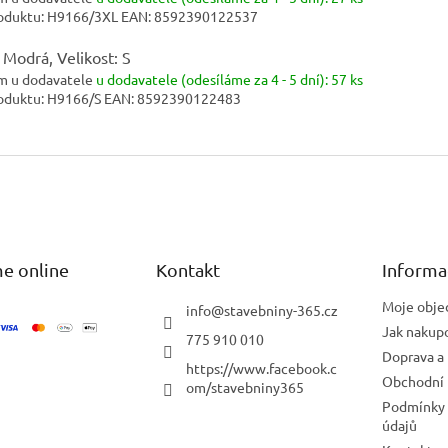
oduktu:
H9166/3XL
EAN:
8592390122537
 Modrá, Velikost: S
m u dodavatele
u dodavatele (odesíláme za 4 - 5 dní):
57 ks
oduktu:
H9166/S
EAN:
8592390122483
e online
Kontakt
Informa
Moje obje
info
@
stavebniny-365.cz
Jak nakup
775 910 010
Doprava a 
https://www.facebook.c
Obchodní
om/stavebniny365
Podmínky 
údajů