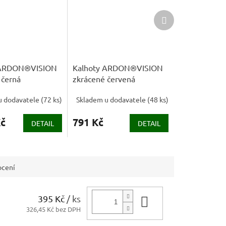
Další
produkt
 ARDON®VISION
Kalhoty ARDON®VISION
 černá
zkrácené červená
u dodavatele
(
72 ks
)
Skladem u dodavatele
(
48 ks
)
Kč
791 Kč
DETAIL
DETAIL
cení
395 Kč
/ ks
Do košíku
326,45 Kč bez DPH