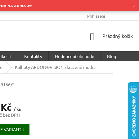
OVNA NA ADRESU!!!
OBCHODNÍ PODMÍNKY
PODMÍNKY OCHRANY OSOBNÍCH ÚDA
Přihlášení
NÁKUPNÍ
Prázdný košík
KOŠÍK
ikostí
Kontakty
Hodnocení obchodu
Blog
su
Kalhoty ARDON®VISION zkrácené modrá
9166/S
 Kč
/ ks
č bez DPH
E VARIANTU