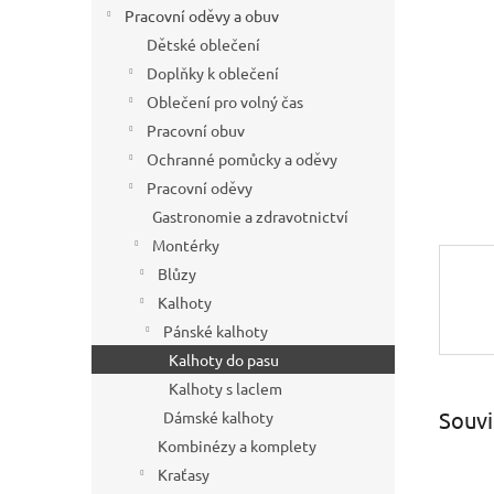
í
Pracovní oděvy a obuv
p
Dětské oblečení
a
Doplňky k oblečení
n
Oblečení pro volný čas
e
Pracovní obuv
l
Ochranné pomůcky a oděvy
Pracovní oděvy
Gastronomie a zdravotnictví
Montérky
Blůzy
Kalhoty
Pánské kalhoty
Kalhoty do pasu
Kalhoty s laclem
Souvi
Dámské kalhoty
Kombinézy a komplety
Kraťasy