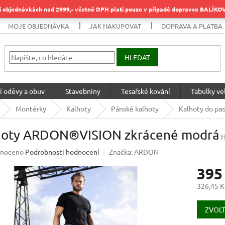
objednávkách nad 2999,- včetně DPH platí pouze v případě dopravce BALÍK
MOJE OBJEDNÁVKA
JAK NAKUPOVAT
DOPRAVA A PLATBA
HLEDAT
í oděvy a obuv
Stavebniny
Tesařské kování
Tabulky vel
Montérky
Kalhoty
Pánské kalhoty
Kalhoty do pa
hoty ARDON®VISION zkrácené modrá
H
né
noceno
Podrobnosti hodnocení
Značka:
ARDON
ení
395
u
326,45 K
Měrná
cena:
ZVOLT
ek.