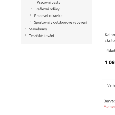
Pracovní vesty
Reflexní oděvy
Pracovní rukavice
Sportovní a outdoorové vybavení
Stavebniny
Kalh
Tesařské kování
zkrác
Skla
1 06
Vari
Barva:
Momen