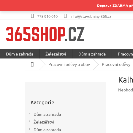
Přejít
Doprava ZDARMA při 
na
obsah
775 910 010
info@stavebniny-365.cz
Dům a zahrada
Železářství
Dům a zahrada
Pracovn
Domů
Pracovní oděvy a obuv
Pracovní oděvy
Kal
P
Průměr
Neohod
o
hodnoc
Přeskočit
s
produkt
Kategorie
kategorie
t
je
r
0,0
Dům a zahrada
a
z
Železářství
5
n
hvězdič
Dům a zahrada
n