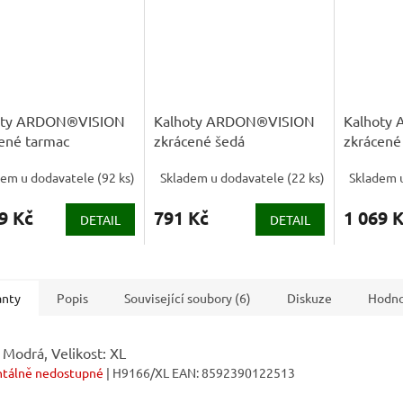
oty ARDON®VISION
Kalhoty ARDON®VISION
Kalhoty
ené tarmac
zkrácené šedá
zkrácené
dem u dodavatele
(
92 ks
)
Skladem u dodavatele
(
22 ks
)
Skladem 
9 Kč
791 Kč
1 069 
DETAIL
DETAIL
anty
Popis
Související soubory (6)
Diskuze
Hodno
 Modrá, Velikost: XL
tálně nedostupné
| H9166/XL
EAN:
8592390122513