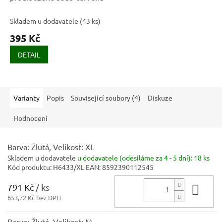
Skladem u dodavatele
(
43 ks
)
395 Kč
DETAIL
Varianty
Popis
Související soubory (4)
Diskuze
Hodnocení
Barva: Žlutá, Velikost: XL
Skladem u dodavatele
u dodavatele (odesíláme za 4 - 5 dní):
18 ks
Kód produktu:
H6433/XL
EAN:
8592390112545
791 Kč
/ ks
Do 
653,72 Kč bez DPH
Barva: Žlutá, Velikost: M