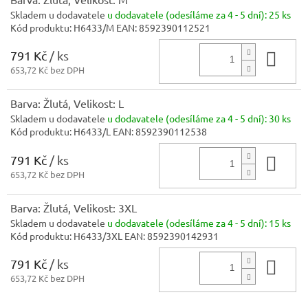
Skladem u dodavatele
u dodavatele (odesíláme za 4 - 5 dní):
25 ks
Kód produktu:
H6433/M
EAN:
8592390112521
791 Kč
/ ks
Do 
653,72 Kč bez DPH
Barva: Žlutá, Velikost: L
Skladem u dodavatele
u dodavatele (odesíláme za 4 - 5 dní):
30 ks
Kód produktu:
H6433/L
EAN:
8592390112538
791 Kč
/ ks
Do 
653,72 Kč bez DPH
Barva: Žlutá, Velikost: 3XL
Skladem u dodavatele
u dodavatele (odesíláme za 4 - 5 dní):
15 ks
Kód produktu:
H6433/3XL
EAN:
8592390142931
791 Kč
/ ks
Do 
653,72 Kč bez DPH