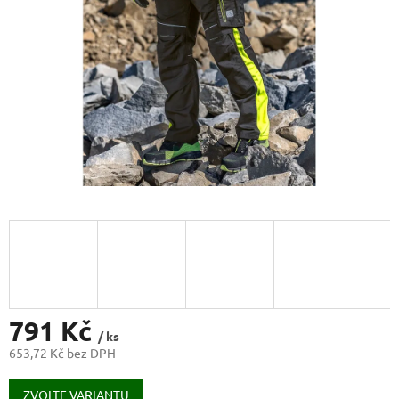
791 Kč
/ ks
653,72 Kč bez DPH
Měrná
cena:
ZVOLTE VARIANTU