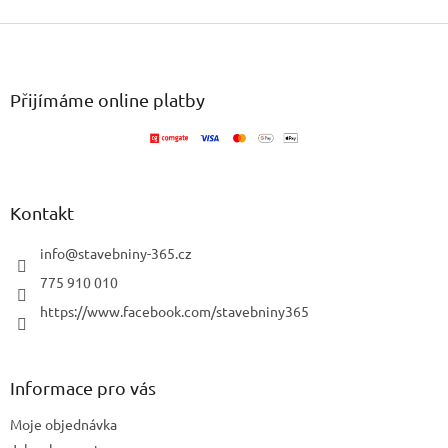
Z
á
p
a
Přijímáme online platby
t
í
Kontakt
info
@
stavebniny-365.cz
775 910 010
https://www.facebook.com/stavebniny365
Informace pro vás
Moje objednávka