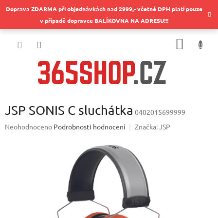
Přejít
Doprava ZDARMA při objednávkách nad 2999,- včetně DPH platí pouze
na
v případě dopravce BALÍKOVNA NA ADRESU!!!
obsah
NÁKUP
KOŠÍK
JSP SONIS C sluchátka
0402015699999
Průměrné
Neohodnoceno
Podrobnosti hodnocení
Značka:
JSP
hodnocení
produktu
je
0,0
z
5
hvězdiček.