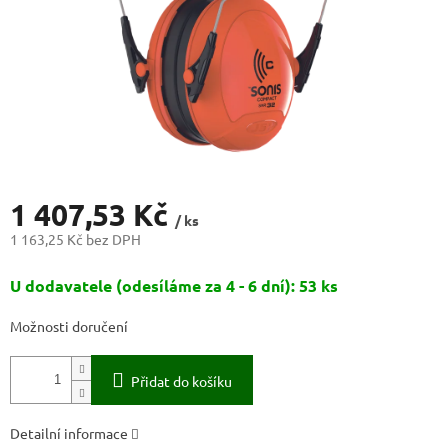
1 407,53 Kč
/ ks
1 163,25 Kč bez DPH
Měrná
U dodavatele (odesíláme za 4 - 6 dní): 53 ks
cena:
Možnosti doručení
Přidat do košíku
Detailní informace