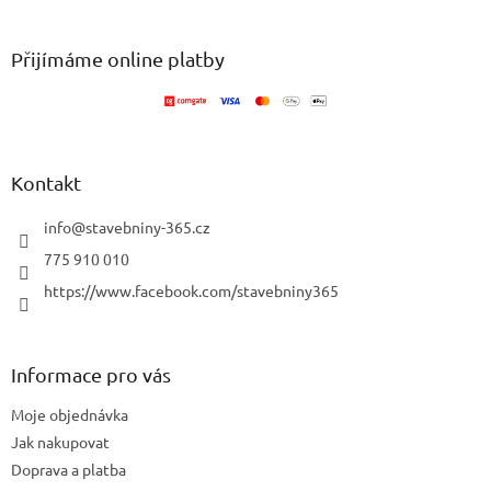
á
p
a
Přijímáme online platby
t
í
Kontakt
info
@
stavebniny-365.cz
775 910 010
https://www.facebook.com/stavebniny365
Informace pro vás
Moje objednávka
Jak nakupovat
Doprava a platba