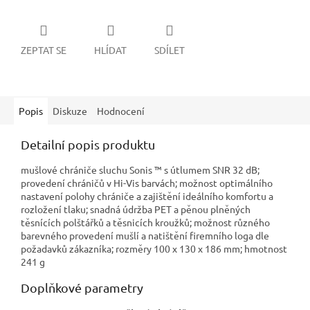
ZEPTAT SE
HLÍDAT
SDÍLET
Popis
Diskuze
Hodnocení
Detailní popis produktu
mušlové chrániče sluchu Sonis ™ s útlumem SNR 32 dB;
provedení chráničů v Hi-Vis barvách; možnost optimálního
nastavení polohy chrániče a zajištění ideálního komfortu a
rozložení tlaku; snadná údržba PET a pěnou plněných
těsnících polštářků a těsnicích kroužků; možnost různého
barevného provedení mušlí a natištění firemního loga dle
požadavků zákazníka; rozměry 100 x 130 x 186 mm; hmotnost
241 g
Doplňkové parametry