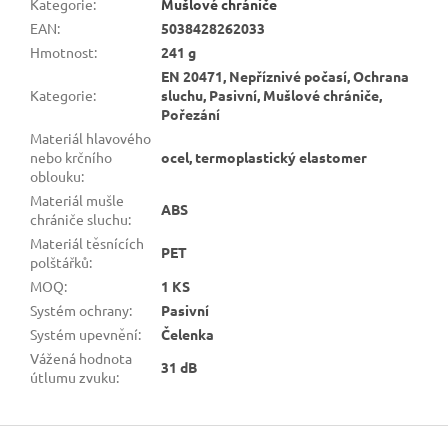
Kategorie
:
Mušlové chrániče
EAN
:
5038428262033
Hmotnost
:
241 g
EN 20471, Nepříznivé počasí, Ochrana
Kategorie
:
sluchu, Pasivní, Mušlové chrániče,
Pořezání
Materiál hlavového
nebo krčního
ocel, termoplastický elastomer
oblouku
:
Materiál mušle
ABS
chrániče sluchu
:
Materiál těsnících
PET
polštářků
:
MOQ
:
1 KS
Systém ochrany
:
Pasivní
Systém upevnění
:
Čelenka
Vážená hodnota
31 dB
útlumu zvuku
:
Z