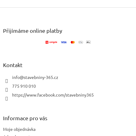
Z
á
p
a
Přijímáme online platby
t
í
Kontakt
info
@
stavebniny-365.cz
775 910 010
https://www.facebook.com/stavebniny365
Informace pro vás
Moje objednávka