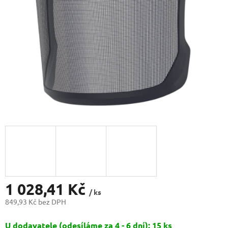
1 028,41 Kč
/ ks
849,93 Kč bez DPH
Měrná
U dodavatele (odesíláme za 4 - 6 dní): 15 ks
cena: