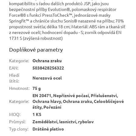
kompatibilitu s řadou dalších produktů JSP, jako jsou
bezpečnostní přilby Evolution®, polomaskový respirátor
Force®8 s funkcí PressToCheck™, jednorázové masky
Springfit™ a chrániče sluchu Sonis® nasazené na přilbu; 70%
propustnost světla; délka 18 cm; Materiál: ABS rám a tkaná síť
z nerezové oceli; hodnocení dopadu - S; zorník odpovídá EN
1731 S (zvýšená robustnost)
Doplňkové parametry
Kategorie
:
Ochrana zraku
EAN
:
5038428256322
Hledí
Nerezová ocel
štítů
:
Hmotnost
:
75 g
EN 20471, Nepříznivé počasí, Příslušenství,
Kategorie
:
Ochrana hlavy, Ochrana zraku, Celoobličejové
štíty, Pořezání
MOQ
:
1 KS
Průmysl
:
Zemědělství, lesnictví, rybolov
Typ clony
:
Drátěné pletivo