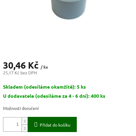
30,46 Kč
/ ks
25,17 Kč bez DPH
Měrná
Skladem (odesíláme okamžitě): 5 ks
cena:
U dodavatele (odesíláme za 4 - 6 dní): 400 ks
Možnosti doručení
Přidat do košíku