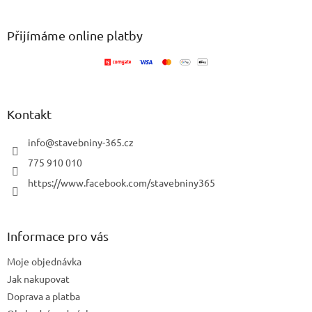
á
p
a
Přijímáme online platby
t
í
Kontakt
info
@
stavebniny-365.cz
775 910 010
https://www.facebook.com/stavebniny365
Informace pro vás
Moje objednávka
Jak nakupovat
Doprava a platba