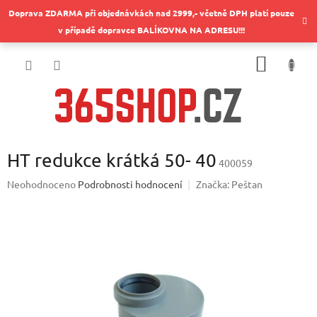
Přejít
Doprava ZDARMA při objednávkách nad 2999,- včetně DPH platí pouze
na
v případě dopravce BALÍKOVNA NA ADRESU!!!
obsah
NÁKUP
KOŠÍK
HT redukce krátká 50- 40
400059
Průměrné
Neohodnoceno
Podrobnosti hodnocení
Značka:
Peštan
hodnocení
produktu
je
0,0
z
5
hvězdiček.