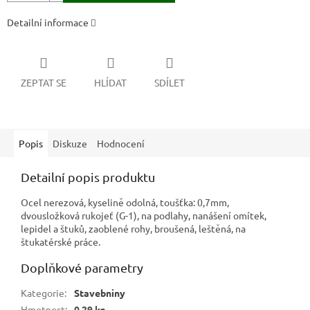
Detailní informace
ZEPTAT SE
HLÍDAT
SDÍLET
Popis
Diskuze
Hodnocení
Detailní popis produktu
Ocel nerezová, kyselině odolná, toušťka: 0,7mm,
dvousložková rukojeť (G-1), na podlahy, nanášení omítek,
lepidel a štuků, zaoblené rohy, broušená, leštěná, na
štukatérské práce.
Doplňkové parametry
Kategorie
:
Stavebniny
Hmotnost
:
0.29 kg