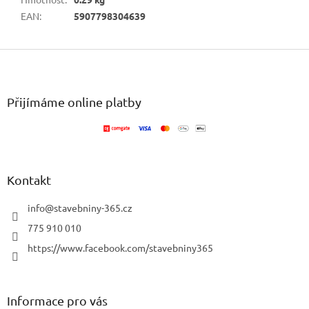
EAN
:
5907798304639
Z
á
p
a
Přijímáme online platby
t
í
Kontakt
info
@
stavebniny-365.cz
775 910 010
https://www.facebook.com/stavebniny365
Informace pro vás