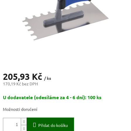
205,93 Kč
/ ks
170,19 Kč bez DPH
Měrná
U dodavatele (odesíláme za 4 - 6 dní): 100 ks
cena:
Možnosti doručení
Přidat do košíku