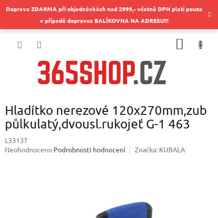
Přejít
Doprava ZDARMA při objednávkách nad 2999,- včetně DPH platí pouze
na
v případě dopravce BALÍKOVNA NA ADRESU!!!
obsah
NÁKUP
KOŠÍK
Hladítko nerezové 120x270mm,zub
půlkulatý,dvousl.rukojeť G-1 463
L33137
Průměrné
Neohodnoceno
Podrobnosti hodnocení
Značka:
KUBALA
hodnocení
produktu
je
0,0
z
5
hvězdiček.