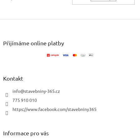
Z
á
p
a
Přijímáme online platby
t
í
Kontakt
info
@
stavebniny-365.cz
775 910 010
https://www.facebook.com/stavebniny365
Informace pro vás