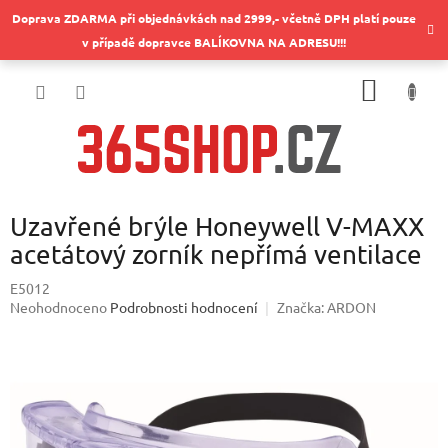
Přejít
Doprava ZDARMA při objednávkách nad 2999,- včetně DPH platí pouze
na
v případě dopravce BALÍKOVNA NA ADRESU!!!
obsah
NÁKUP
KOŠÍK
Uzavřené brýle Honeywell V-MAXX
acetátový zorník nepřímá ventilace
E5012
Průměrné
Neohodnoceno
Podrobnosti hodnocení
Značka:
ARDON
hodnocení
produktu
je
0,0
z
5
hvězdiček.