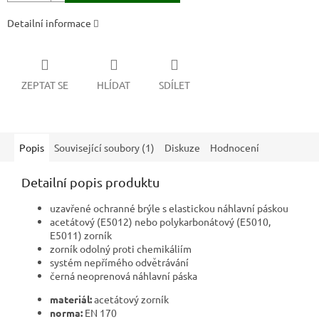
Detailní informace
ZEPTAT SE
HLÍDAT
SDÍLET
Popis
Související soubory (1)
Diskuze
Hodnocení
Detailní popis produktu
uzavřené ochranné brýle s elastickou náhlavní páskou
acetátový (E5012) nebo polykarbonátový (E5010,
E5011) zorník
zorník odolný proti chemikáliím
systém nepřímého odvětrávání
černá neoprenová náhlavní páska
materiál:
acetátový zorník
norma:
EN 170