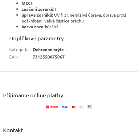
MO:
F
značení zorníků:
F
úprava zorníků:
UV filtr, nemlživá úprava, úprava proti
poškrábání, velké částice prachu
barva zorníků:
čirá
Doplňkové parametry
Kategorie
:
Ochranné brýle
EAN
:
7312550075067
Z
á
p
a
Přijímáme online platby
t
í
Kontakt