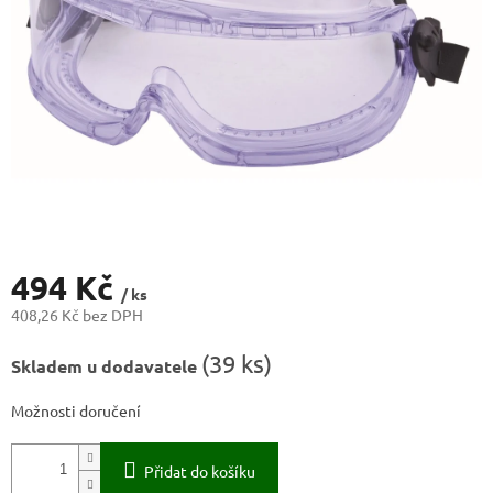
494 Kč
/ ks
408,26 Kč bez DPH
Měrná
(
39 ks
)
Skladem u dodavatele
cena:
Možnosti doručení
Přidat do košíku