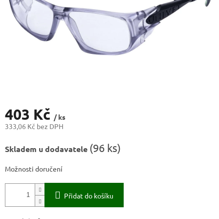
403 Kč
/ ks
333,06 Kč bez DPH
Měrná
(
96 ks
)
Skladem u dodavatele
cena:
Možnosti doručení
Přidat do košíku