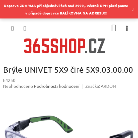
Přejít
Doprava ZDARMA při objednávkách nad 2999,- včetně DPH platí pouze
na
v případě dopravce BALÍKOVNA NA ADRESU!!!
obsah
NÁKUP
KOŠÍK
Brýle UNIVET 5X9 čiré 5X9.03.00.00
E4250
Průměrné
Neohodnoceno
Podrobnosti hodnocení
Značka:
ARDON
hodnocení
produktu
je
0,0
z
5
hvězdiček.