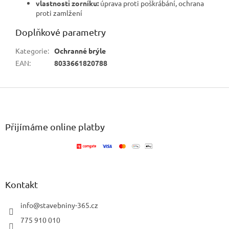
vlastnosti zorníku:
úprava proti poškrábání, ochrana
proti zamlžení
Doplňkové parametry
Kategorie
:
Ochranné brýle
EAN
:
8033661820788
Z
á
p
a
Přijímáme online platby
t
í
Kontakt
info
@
stavebniny-365.cz
775 910 010