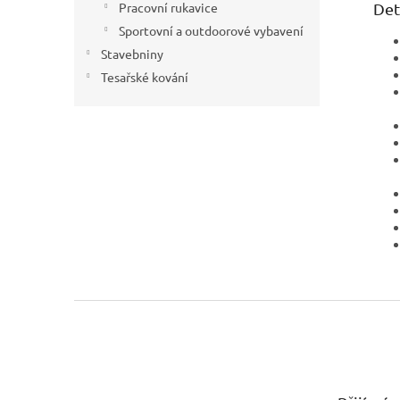
Det
Pracovní rukavice
Sportovní a outdoorové vybavení
Stavebniny
Tesařské kování
Z
á
p
a
t