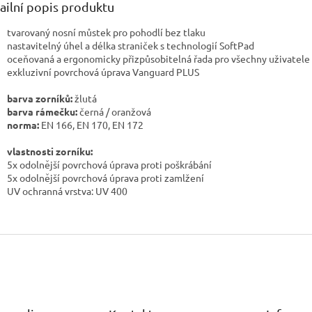
ailní popis produktu
tvarovaný nosní můstek pro pohodlí bez tlaku
nastavitelný úhel a délka straniček s technologií SoftPad
oceňovaná a ergonomicky přizpůsobitelná řada pro všechny uživatele
exkluzivní povrchová úprava Vanguard PLUS
barva zorníků:
žlutá
barva rámečku:
černá / oranžová
norma:
EN 166, EN 170, EN 172
vlastnosti zorníku:
5x odolnější povrchová úprava proti poškrábání
5x odolnější povrchová úprava proti zamlžení
UV ochranná vrstva: UV 400