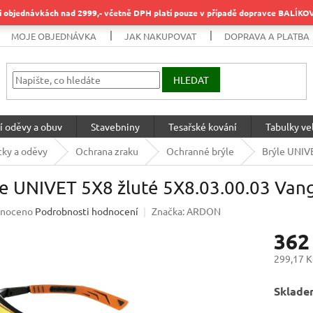
objednávkách nad 2999,- včetně DPH platí pouze v případě dopravce BALÍK
MOJE OBJEDNÁVKA
JAK NAKUPOVAT
DOPRAVA A PLATBA
HLEDAT
í oděvy a obuv
Stavebniny
Tesařské kování
Tabulky vel
ky a oděvy
Ochrana zraku
Ochranné brýle
Brýle UNIV
le UNIVET 5X8 žluté 5X8.03.00.03 Van
né
noceno
Podrobnosti hodnocení
Značka:
ARDON
ení
362
u
299,17 K
Měrná
Sklade
cena:
ek.