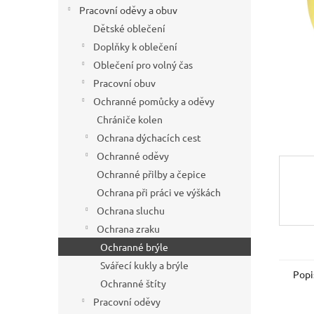
í
Pracovní oděvy a obuv
p
Dětské oblečení
a
Doplňky k oblečení
n
Oblečení pro volný čas
e
Pracovní obuv
l
Ochranné pomůcky a oděvy
Chrániče kolen
Ochrana dýchacích cest
Ochranné oděvy
Ochranné přilby a čepice
Ochrana při práci ve výškách
Ochrana sluchu
Ochrana zraku
Ochranné brýle
Svářecí kukly a brýle
Popi
Ochranné štíty
Pracovní oděvy