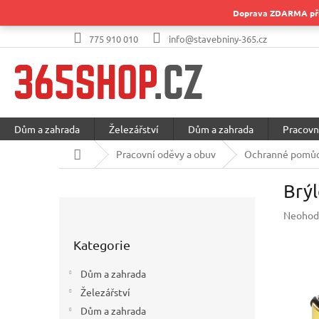
Přejít
Doprava ZDARMA při 
na
obsah
775 910 010
info@stavebniny-365.cz
Dům a zahrada
Železářství
Dům a zahrada
Pracovn
Domů
Pracovní oděvy a obuv
Ochranné pomůc
Brý
P
Průměr
Neohod
o
hodnoc
Přeskočit
s
produkt
Kategorie
kategorie
t
je
r
0,0
Dům a zahrada
a
z
Železářství
5
n
hvězdič
Dům a zahrada
n