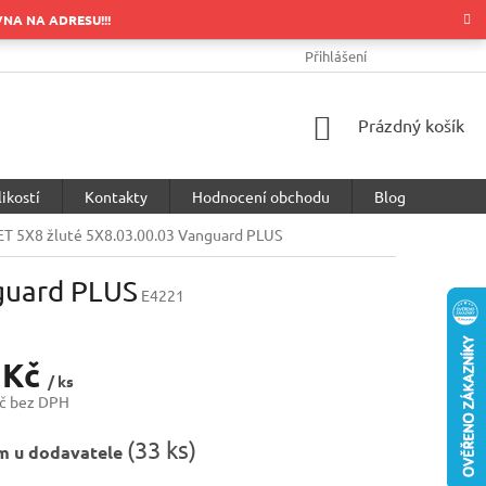
OVNA NA ADRESU!!!
OBCHODNÍ PODMÍNKY
PODMÍNKY OCHRANY OSOBNÍCH ÚDA
Přihlášení
NÁKUPNÍ
Prázdný košík
KOŠÍK
ikostí
Kontakty
Hodnocení obchodu
Blog
ET 5X8 žluté 5X8.03.00.03 Vanguard PLUS
guard PLUS
E4221
 Kč
/ ks
č bez DPH
(
33 ks
)
m u dodavatele