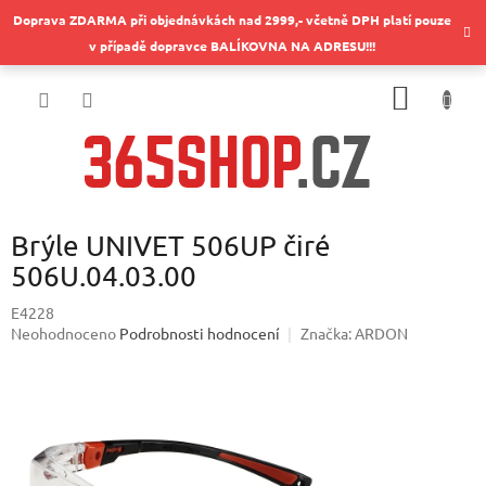
Přejít
Doprava ZDARMA při objednávkách nad 2999,- včetně DPH platí pouze
na
v případě dopravce BALÍKOVNA NA ADRESU!!!
obsah
NÁKUP
KOŠÍK
Brýle UNIVET 506UP čiré
506U.04.03.00
E4228
Průměrné
Neohodnoceno
Podrobnosti hodnocení
Značka:
ARDON
hodnocení
produktu
je
0,0
z
5
hvězdiček.