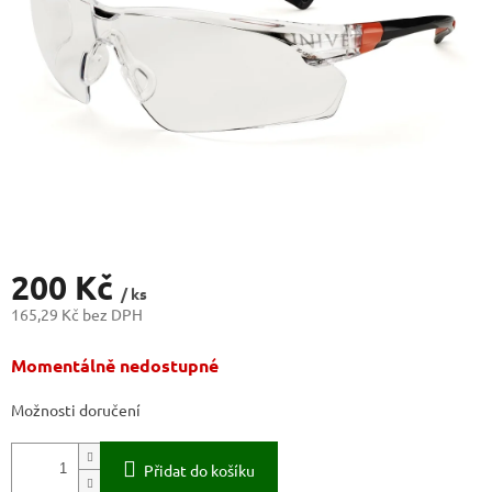
200 Kč
/ ks
165,29 Kč bez DPH
Měrná
Momentálně nedostupné
cena:
Možnosti doručení
Přidat do košíku