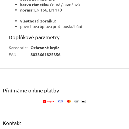
barva rámečku:
černá / oranžová
norma:
EN 166, EN 170
vlastnosti zorníku:
povrchová úprava proti poškrábání
Doplňkové parametry
Kategorie
:
Ochranné brýle
EAN
:
8033661825356
Z
á
p
a
Přijímáme online platby
t
í
Kontakt