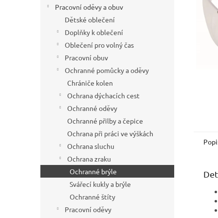
í
Pracovní oděvy a obuv
p
Dětské oblečení
a
Doplňky k oblečení
n
Oblečení pro volný čas
e
Pracovní obuv
l
Ochranné pomůcky a oděvy
Chrániče kolen
Ochrana dýchacích cest
Ochranné oděvy
Ochranné přilby a čepice
Ochrana při práci ve výškách
Popi
Ochrana sluchu
Ochrana zraku
Ochranné brýle
Det
Svářecí kukly a brýle
Ochranné štíty
Pracovní oděvy