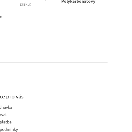
Polykarbonátový
zraku
:
ým
ce pro vás
dnávka
ovat
platba
 podmínky