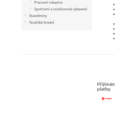
Pracovní rukavice
Sportovní a outdoorové vybavení
Stavebniny
Tesařské kování
Z
á
p
a
t
Přijímám
í
platby