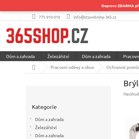
Přejít
Doprava ZDARMA při 
na
obsah
775 910 010
info@stavebniny-365.cz
Dům a zahrada
Železářství
Dům a zahrada
Pracovn
Domů
Pracovní oděvy a obuv
Ochranné pomůc
Brý
P
Průměr
Neohod
o
hodnoc
Přeskočit
s
produkt
Kategorie
kategorie
t
je
r
0,0
Dům a zahrada
a
z
Železářství
5
n
hvězdič
Dům a zahrada
n