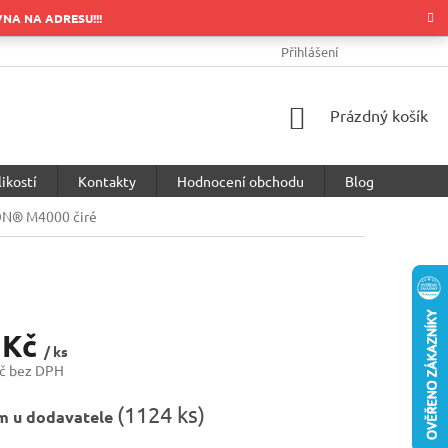
OVNA NA ADRESU!!!
OBCHODNÍ PODMÍNKY
PODMÍNKY OCHRANY OSOBNÍCH ÚDA
Přihlášení
NÁKUPNÍ
Prázdný košík
KOŠÍK
ikostí
Kontakty
Hodnocení obchodu
Blog
ON® M4000 čiré
 Kč
/ ks
č bez DPH
(
1124 ks
)
m u dodavatele