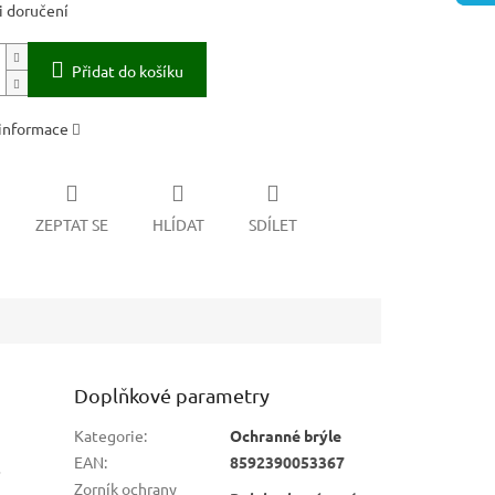
 doručení
Přidat do košíku
 informace
ZEPTAT SE
HLÍDAT
SDÍLET
Doplňkové parametry
Kategorie
:
Ochranné brýle
EAN
:
8592390053367
í
Zorník ochrany