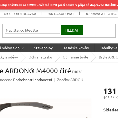
objednávkách nad 2999,- včetně DPH platí pouze v případě dopravce BALÍK
MOJE OBJEDNÁVKA
JAK NAKUPOVAT
DOPRAVA A PLATBA
HLEDAT
í oděvy a obuv
Stavebniny
Tesařské kování
Tabulky vel
ky a oděvy
Ochrana zraku
Ochranné brýle
Brýle ARD
le ARDON® M4000 čiré
E4038
né
noceno
Podrobnosti hodnocení
Značka:
ARDON
ení
131
u
108,26 K
Měrná
Sklade
cena:
ek.