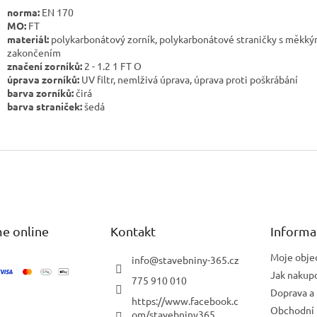
norma:
EN 170
MO:
FT
materiál:
polykarbonátový zorník, polykarbonátové straničky s měkk
zakončením
značení zorníků:
2 - 1.2 1 FT O
úprava zorníků:
UV filtr, nemlživá úprava, úprava proti poškrábání
barva zorníků:
čirá
barva straniček:
šedá
e online
Kontakt
Informa
Moje obje
info
@
stavebniny-365.cz
Jak nakup
775 910 010
Doprava a 
https://www.facebook.c
Obchodní
om/stavebniny365